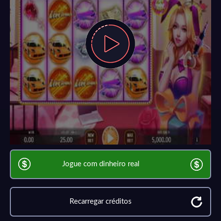
Jogue com dinheiro real
Recarregar créditos