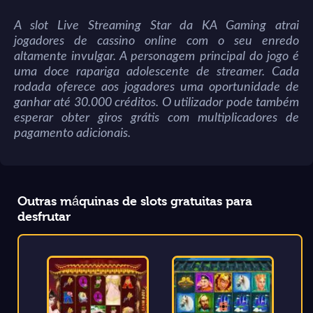
A slot Live Streaming Star da KA Gaming atrai
jogadores de cassino online com o seu enredo
altamente invulgar. A personagem principal do jogo é
uma doce rapariga adolescente de streamer. Cada
rodada oferece aos jogadores uma oportunidade de
ganhar até 30.000 créditos. O utilizador pode também
esperar obter giros grátis com multiplicadores de
pagamento adicionais.
Outras máquinas de slots gratuitas para
desfrutar