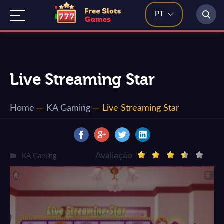
PT
Live Streaming Star
Home
—
KA Gaming
—
Live Streaming Star
Avaliação
KA Gaming