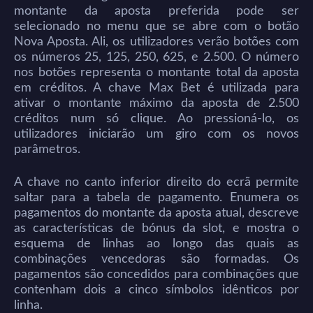
montante da aposta preferida pode ser
selecionado no menu que se abre com o botão
Nova Aposta. Ali, os utilizadores verão botões com
os números 25, 125, 250, 625, e 2.500. O número
nos botões representa o montante total da aposta
em créditos. A chave Max Bet é utilizada para
ativar o montante máximo da aposta de 2.500
créditos num só clique. Ao pressioná-lo, os
utilizadores iniciarão um giro com os novos
parâmetros.
A chave no canto inferior direito do ecrã permite
saltar para a tabela de pagamento. Enumera os
pagamentos do montante da aposta atual, descreve
as características de bónus da slot, e mostra o
esquema de linhas ao longo das quais as
combinações vencedoras são formadas. Os
pagamentos são concedidos para combinações que
contenham dois a cinco símbolos idênticos por
linha.