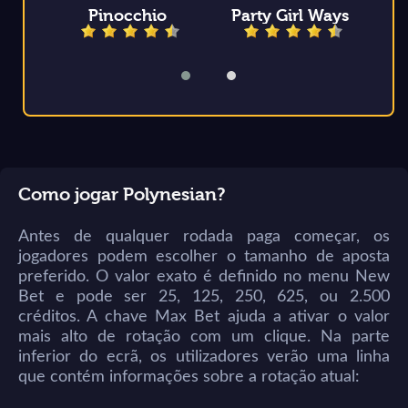
Pinocchio
Party Girl Ways
Th
Como jogar Polynesian?
Antes de qualquer rodada paga começar, os
jogadores podem escolher o tamanho de aposta
preferido. O valor exato é definido no menu New
Bet e pode ser 25, 125, 250, 625, ou 2.500
créditos. A chave Max Bet ajuda a ativar o valor
mais alto de rotação com um clique. Na parte
inferior do ecrã, os utilizadores verão uma linha
que contém informações sobre a rotação atual: