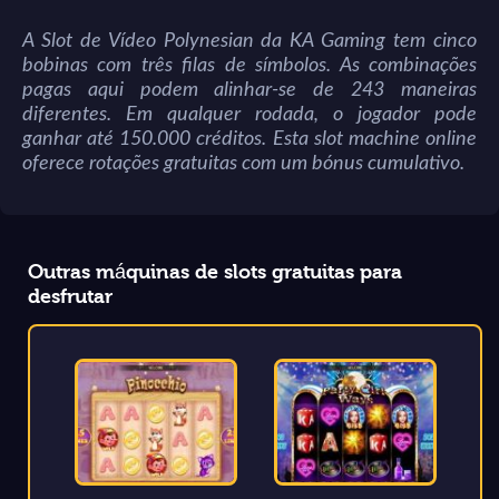
A Slot de Vídeo Polynesian da KA Gaming tem cinco
bobinas com três filas de símbolos. As combinações
pagas aqui podem alinhar-se de 243 maneiras
diferentes. Em qualquer rodada, o jogador pode
ganhar até 150.000 créditos. Esta slot machine online
oferece rotações gratuitas com um bónus cumulativo.
Outras máquinas de slots gratuitas para
desfrutar