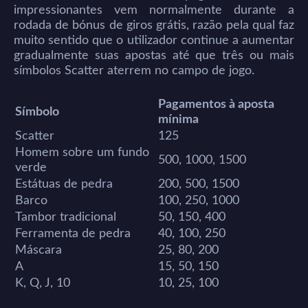
impressionantes vem normalmente durante a
rodada de bónus de giros grátis, razão pela qual faz
muito sentido que o utilizador continue a aumentar
gradualmente suas apostas até que três ou mais
símbolos Scatter aterrem no campo de jogo.
Pagamentos à aposta
Símbolo
mínima
Scatter
125
Homem sobre um fundo
500, 1000, 1500
verde
Estátuas de pedra
200, 500, 1500
Barco
100, 250, 1000
Tambor tradicional
50, 150, 400
Ferramenta de pedra
40, 100, 250
Máscara
25, 80, 200
A
15, 50, 150
K, Q, J, 10
10, 25, 100