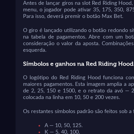
Antes de lançar giros na slot Red Riding Hood,
menu, o jogador pode ativar 35, 175, 350, 87
Para isso, deverá premir o botão Max Bet.
O giro é lançado utilizando o botão redondo 
na tabela de pagamentos. Abre com um botã
consideração o valor da aposta. Combinações
esquerda.
Símbolos e ganhos na Red Riding Hood
O logótipo do Red Riding Hood funciona co
maiores pagamentos. Esta imagem amplia a apo
de 2, 25, 150 e 1500, e o retrato da avó — 
colocada na linha em 10, 50 e 200 vezes.
Os restantes símbolos padrão são feitos sob a 
A — 10, 50, 125.
K — 5, 40, 100.