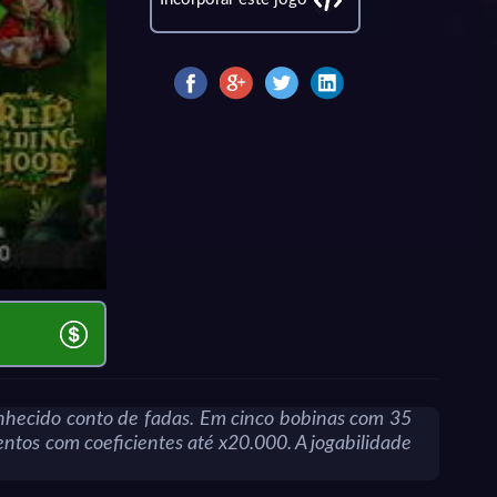
nhecido conto de fadas. Em cinco bobinas com 35
ntos com coeficientes até x20.000. A jogabilidade