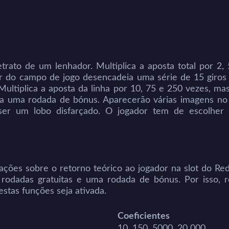
etrato de um lenhador. Multiplica a aposta total por 
r do campo de jogo desencadeia uma série de 15 giros 
ultiplica a aposta da linha por 10, 75 e 250 vezes, mas 
 uma rodada de bónus. Aparecerão várias imagens no 
 ser um lobo disfarçado. O jogador tem de escolher
ções sobre o retorno teórico ao jogador na slot do R
 rodadas gratuitas e uma rodada de bónus. Por isso,
stas funções seja ativada.
Coeficientes
10, 150, 5000, 20 000