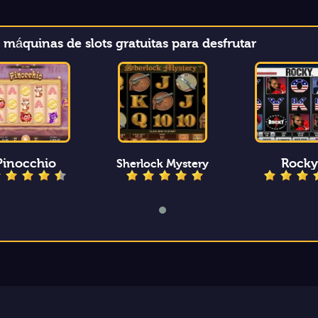
 máquinas de slots gratuitas para desfrutar
Pinocchio
Rock
Sherlock Mystery