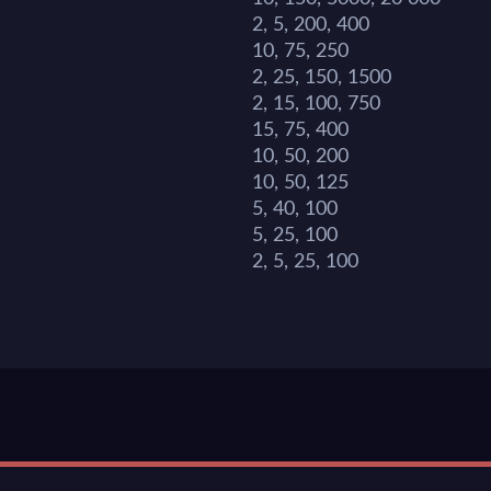
2, 5, 200, 400
10, 75, 250
2, 25, 150, 1500
2, 15, 100, 750
15, 75, 400
10, 50, 200
10, 50, 125
5, 40, 100
5, 25, 100
2, 5, 25, 100