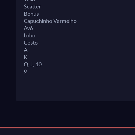
Scatter
Bonus
Capuchinho Vermelho
Avó
Lobo
Cesto
A
K
Q, J, 10
9