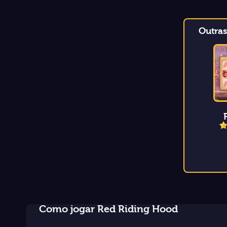
Outras
Como jogar Red Riding Hood