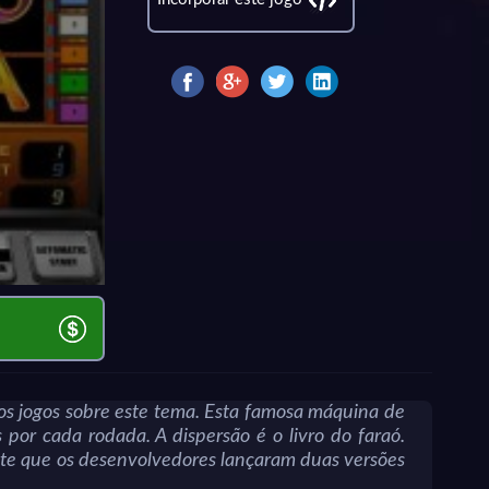
ros jogos sobre este tema. Esta famosa máquina de
por cada rodada. A dispersão é o livro do faraó.
ante que os desenvolvedores lançaram duas versões