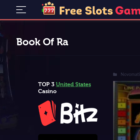
Book Of Ra
Novomati
TOP 3
United States
Casino