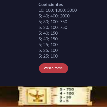
Coeficientes
10; 100; 1000; 5000
5; 40; 400; 2000
5; 30; 100; 750
5; 30; 100; 750
5; 40; 150
5; 40; 150
5; 25; 100
5; 25; 100
5; 25; 100
Versão móvel