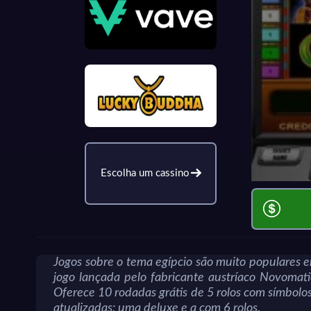
Escolha um cassino
Jogos sobre o tema egípcio são muito populares e
jogo lançada pelo fabricante austríaco Novomati
Oferece 10 rodadas grátis de 5 rolos com símbolo
atualizadas: uma deluxe e a com 6 rolos.