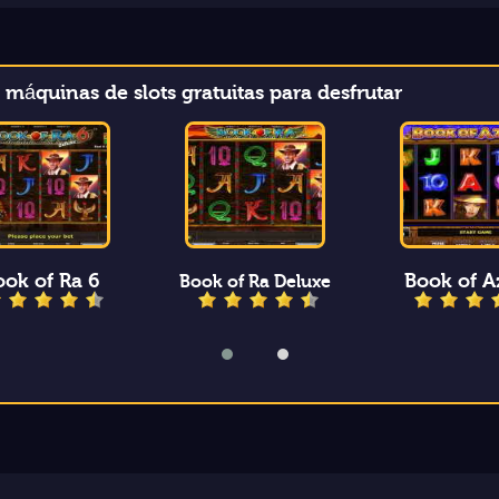
 máquinas de slots gratuitas para desfrutar
ook of Ra 6
Book of A
Book of Ra Deluxe