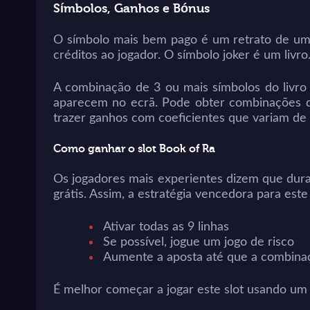
Símbolos, Ganhos e Bónus
O símbolo mais bem pago é um retrato de um 
créditos ao jogador. O símbolo joker é um liv
A combinação de 3 ou mais símbolos do livro 
aparecem no ecrã. Pode obter combinações de
trazer ganhos com coeficientes que variam de 
Como ganhar o slot Book of Ra
Os jogadores mais experientes dizem que dur
grátis. Assim, a estratégia vencedora para este 
Ativar todas as 9 linhas
Se possível, jogue um jogo de risco
Aumente a aposta até que a combina
É melhor começar a jogar este slot usando u