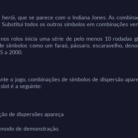
herói, que se parece com o Indiana Jones. As combin
ro. Substitui todos os outros símbolos em combinações v
nos rolos inicia uma série de pelo menos 10 rodadas grá
 símbolos como um faraó, pássaro, escaravelho, deno
5 a 2000.
ante o jogo, combinações de símbolos de dispersão apar
slot é a seguinte:
ção de dispersões apareça
m modo de demonstração.