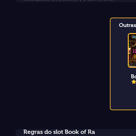
Outras
B
Regras do slot Book of Ra