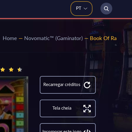
PT
Home
—
Novomatic™ (Gaminator)
—
Book Of Ra
Recarregar créditos
Tela cheia
Incorporar este jogo