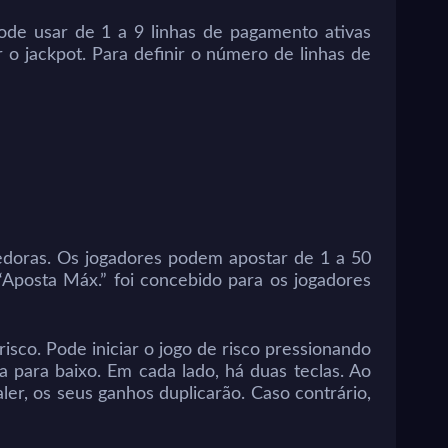
ode usar de 1 a 9 linhas de pagamento ativas
 o jackpot. Para definir o número de linhas de
edoras. Os jogadores podem apostar de 1 a 50
Aposta Máx.” foi concebido para os jogadores
isco. Pode iniciar o jogo de risco pressionando
 para baixo. Em cada lado, há duas teclas. Ao
ler, os seus ganhos duplicarão. Caso contrário,