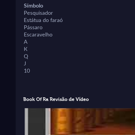
Símbolo
Pesquisador
Estátua do faraó
Pássaro
Escaravelho
А
К
Q
J
10
Book Of Ra Revisão de Vídeo