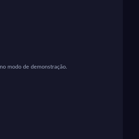
po no modo de demonstração.