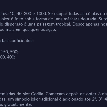
ltos: 10, 40, 200 e 1000. Se ocupar todas as células n
 joker é feito sob a forma de uma máscara dourada. Subst
de dispersão é uma paisagem tropical. Desce apenas nos 
 ou mais em qualquer posição.
tais coeficientes:
 150, 500;
00, 400;
premiadas do slot Gorilla. Começam depois de obter 3 d
as, um símbolo joker adicional é adicionado aos 2º, 3º, 4
as gratuitamente.