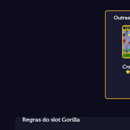
Outras
Cr
Regras do slot Gorilla