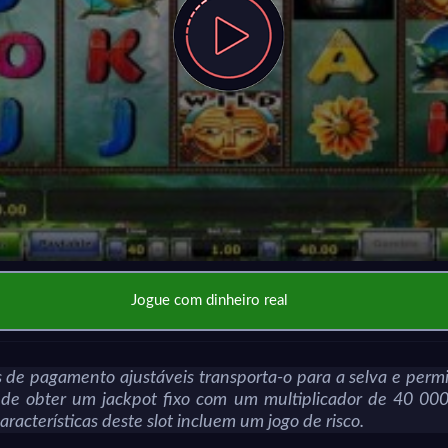
Jogue com dinheiro real
as de pagamento ajustáveis transporta-o para a selva e per
 de obter um jackpot fixo com um multiplicador de 40 000
racterísticas deste slot incluem um jogo de risco.