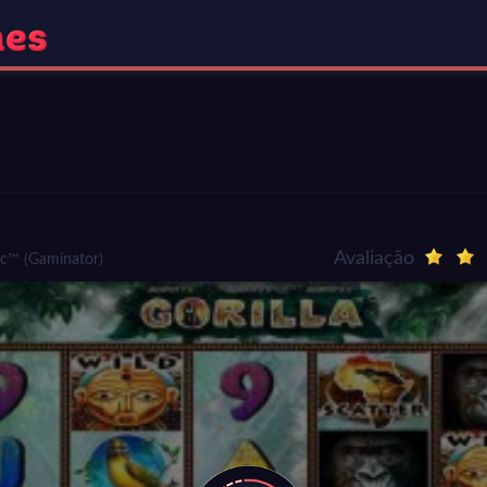
Avaliação
c™ (Gaminator)