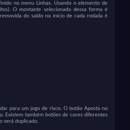
efinido no menu Linhas. Usando o elemento de
ditos). O montante selecionado dessa forma é
 removida do saldo no início de cada rodada é
udar para um jogo de risco. O botão Aposta no
aixo. Existem também botões de cores diferentes
o será duplicado.