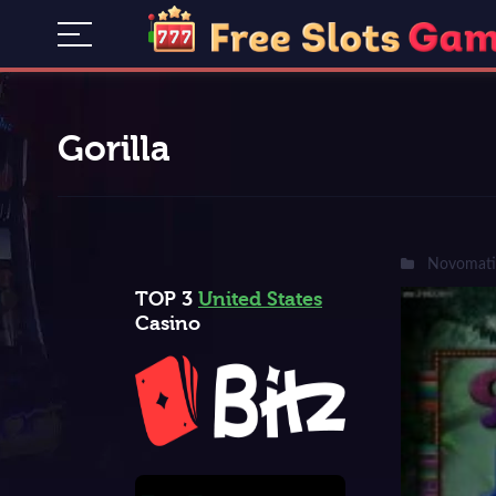
Gorilla
Novomati
TOP 3
United States
Casino