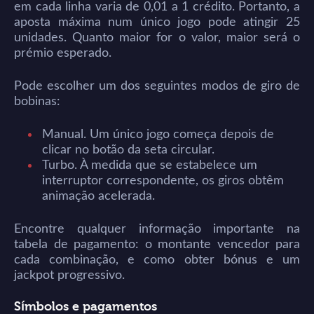
em cada linha varia de 0,01 a 1 crédito. Portanto, a
aposta máxima num único jogo pode atingir 25
unidades. Quanto maior for o valor, maior será o
prémio esperado.
Pode escolher um dos seguintes modos de giro de
bobinas:
Manual. Um único jogo começa depois de
clicar no botão da seta circular.
Turbo. À medida que se estabelece um
interruptor correspondente, os giros obtêm
animação acelerada.
Encontre qualquer informação importante na
tabela de pagamento: o montante vencedor para
cada combinação, e como obter bónus e um
jackpot progressivo.
Símbolos e pagamentos