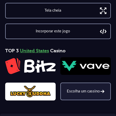
Tela cheia
Incorporar este jogo
TOP 3
United States
Casino
Escolha um cassino