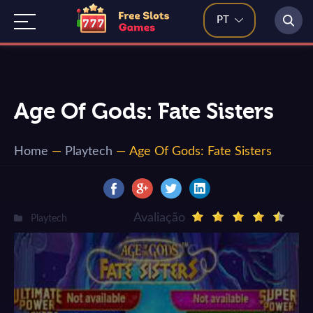
PT
Age Of Gods: Fate Sisters
Home
—
Playtech
—
Age Of Gods: Fate Sisters
Avaliação
Playtech