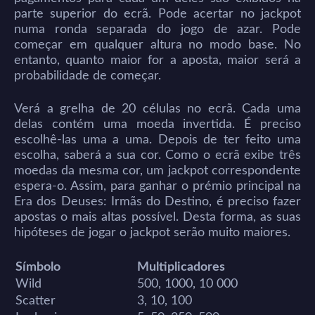
parte superior do ecrã. Pode acertar no jackpot
numa ronda separada do jogo de azar. Pode
começar em qualquer altura no modo base. No
entanto, quanto maior for a aposta, maior será a
probabilidade de começar.
Verá a grelha de 20 células no ecrã. Cada uma
delas contém uma moeda invertida. É preciso
escolhê-las uma a uma. Depois de ter feito uma
escolha, saberá a sua cor. Como o ecrã exibe três
moedas da mesma cor, um jackpot correspondente
espera-o. Assim, para ganhar o prémio principal na
Era dos Deuses: Irmãs do Destino, é preciso fazer
apostas o mais altas possível. Desta forma, as suas
hipóteses de jogar o jackpot serão muito maiores.
Símbolo
Multiplicadores
Wild
500, 1000, 10 000
Scatter
3, 10, 100