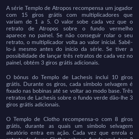
A série Templo de Atropos recompensa um jogador
com 15 giros grátis com multiplicadores que
variam de 1 a 5. O valor sobe cada vez que o
retrato de Atropos sobre o fundo vermelho
aparece no painel. Se não conseguir rolar o seu
retrato, o multiplicador volta ao valor inicial. Sabê-
lo-á mesmo antes do início da série. Se tiver a
possibilidade de lançar três retratos de cada vez no
painel, obtém 3 giros grátis adicionais.
O bónus do Templo de Lachesis inclui 10 giros
grátis. Durante os giros, cada símbolo selvagem é
fixado nas bobinas até se voltar ao modo base. Três
retratos de Lachesis sobre o fundo verde dão-lhe 3
giros grátis adicionais.
O Templo de Clotho recompensa-o com 8 giros
grátis, durante as quais um símbolo selvagem
aleatório entra em ação. Cada vez que enrola o