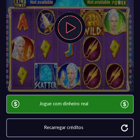
Jogue com dinheiro real
Recarregar créditos