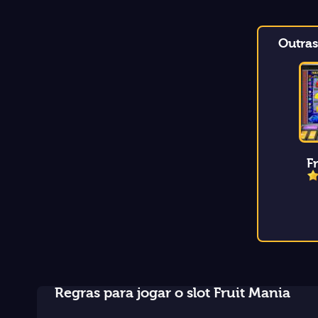
Outras
F
Regras para jogar o slot Fruit Mania