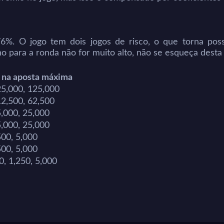
6%. O jogo tem dois jogos de risco, o que torna po
o para a ronda não for muito alto, não se esqueça desta
 na aposta máxima
25,000, 125,000
12,500, 62,500
5,000, 25,000
5,000, 25,000
500, 5,000
500, 5,000
0, 1,250, 5,000