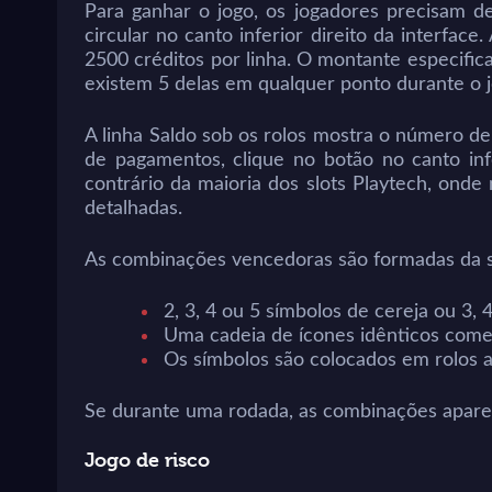
Para ganhar o jogo, os jogadores precisam de
circular no canto inferior direito da interfa
2500 créditos por linha. O montante especific
existem 5 delas em qualquer ponto durante o j
A linha Saldo sob os rolos mostra o número de
de pagamentos, clique no botão no canto inf
contrário da maioria dos slots Playtech, ond
detalhadas.
As combinações vencedoras são formadas da s
2, 3, 4 ou 5 símbolos de cereja ou 3,
Uma cadeia de ícones idênticos come
Os símbolos são colocados em rolos a
Se durante uma rodada, as combinações aparec
Jogo de risco