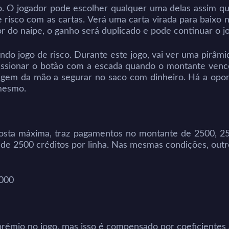
o. O jogador pode escolher qualquer uma delas assim q
e risco com as cartas. Verá uma carta virada para baixo
or do naipe, o ganho será duplicado e pode continuar o j
do jogo de risco. Durante este jogo, vai ver uma pirâmi
ressionar o botão com a escada quando o montante vence
gem da mão a segurar no saco com dinheiro. Há a opo
mesmo.
sta máxima, traz pagamentos no montante de 2500, 25
 de 2500 créditos por linha. Nas mesmas condições, out
 000
rémio no jogo, mas isso é compensado por coeficientes a