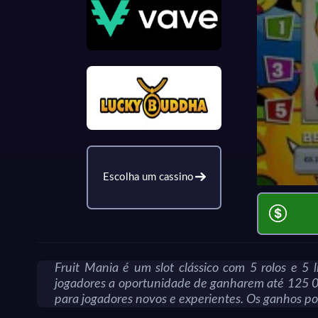
Escolha um cassino
Fruit Mania é um slot clássico com 5 rolos e 5
jogadores a oportunidade de ganharem até 125 00
para jogadores novos e experientes. Os ganhos po