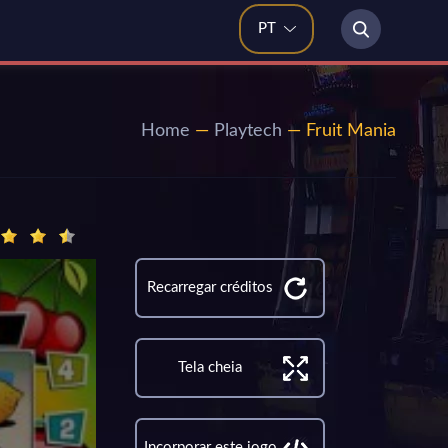
PT
Home
—
Playtech
—
Fruit Mania
Recarregar créditos
Tela cheia
Incorporar este jogo