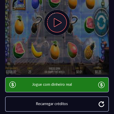
Jogue com dinheiro real
Recarregar créditos