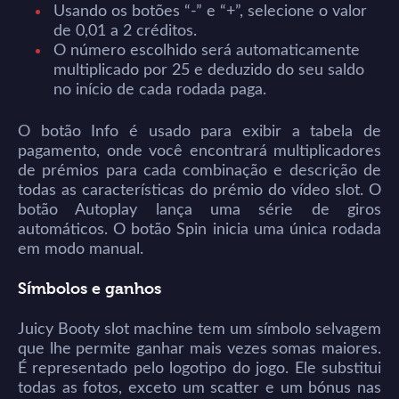
Usando os botões “-” e “+”, selecione o valor
de 0,01 a 2 créditos.
O número escolhido será automaticamente
multiplicado por 25 e deduzido do seu saldo
no início de cada rodada paga.
O botão Info é usado para exibir a tabela de
pagamento, onde você encontrará multiplicadores
de prémios para cada combinação e descrição de
todas as características do prémio do vídeo slot. O
botão Autoplay lança uma série de giros
automáticos. O botão Spin inicia uma única rodada
em modo manual.
Símbolos e ganhos
Juicy Booty slot machine tem um símbolo selvagem
que lhe permite ganhar mais vezes somas maiores.
É representado pelo logotipo do jogo. Ele substitui
todas as fotos, exceto um scatter e um bónus nas