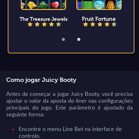
Fruit Fortune
The Treasure Jewels
Como jogar Juicy Booty
Antes de começar a jogar Juicy Booty, você precisa
ajustar o valor da aposta do liner nas configurações
principais do jogo. Este parâmetro é ajustado da
seguinte forma:
Encontre o menu Line Bet na interface de
controlo.