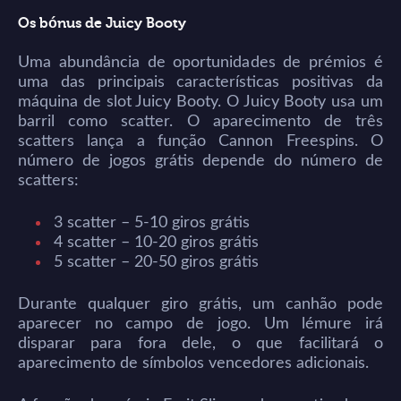
Os bónus de Juicy Booty
Uma abundância de oportunidades de prémios é
uma das principais características positivas da
máquina de slot Juicy Booty. O Juicy Booty usa um
barril como scatter. O aparecimento de três
scatters lança a função Cannon Freespins. O
número de jogos grátis depende do número de
scatters:
3 scatter – 5-10 giros grátis
4 scatter – 10-20 giros grátis
5 scatter – 20-50 giros grátis
Durante qualquer giro grátis, um canhão pode
aparecer no campo de jogo. Um lémure irá
disparar para fora dele, o que facilitará o
aparecimento de símbolos vencedores adicionais.