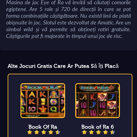
Masina de joc Eye of Ra vă invită să căutați comorile
egiptene. Are 5 role și 720 de direcții în care se pot
forma combinațiile câștigătoare. Nu există linii de plată
obișnuite în joc. Slotul este dezvoltat de Amatic. Are un
simbol wild și vă permite să obțineți rotiri gratuite.
Câștigurile pot fi majorate în timpul unui joc de risc.
Alte Jocuri Gratis Care Ar Putea Să Îți Placă
Book Of Ra
Book of Ra 6