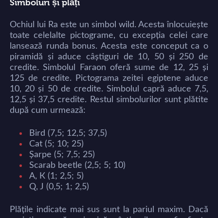
Simboluri și plăți
Ochiul lui Ra este un simbol wild. Acesta înlocuiește
toate celelalte pictograme, cu excepția celei care
lansează runda bonus. Acesta este conceput ca o
piramidă și aduce câștiguri de 10, 50 și 250 de
credite. Simbolul Faraon oferă sume de 12, 25 și
125 de credite. Pictograma zeitei egiptene aduce
10, 20 și 50 de credite. Simbolul capră aduce 7,5,
12,5 și 37,5 credite. Restul simbolurilor sunt plătite
după cum urmează:
Bird (7,5; 12,5; 37,5)
Cat (5; 10; 25)
Șarpe (5; 7,5; 25)
Scarab beetle (2,5; 5; 10)
А, К (1; 2,5; 5)
Q, J (0,5; 1; 2,5)
Plățile indicate mai sus sunt la pariul maxim. Dacă