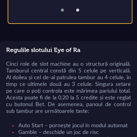
Regulile slotului Eye of Ra
Cinci role de slot machine au o structură originală.
Tamburul central constă din 5 celule pe verticală.
Al doilea și cel de-al patrulea tambur au 4 celule, în
timp ce ultimele două au 3 celule. Singura setare
pe care o poți controla este mărimea pariului total.
Acesta poate fi de la 0,20 la 5 credite și este reglat
cu butonul Bet. De asemenea, panoul de control
sub tambur are următoarele taste:
Auto Start – pornește jocul în modul automat
Gamble – deschide un joc de risc