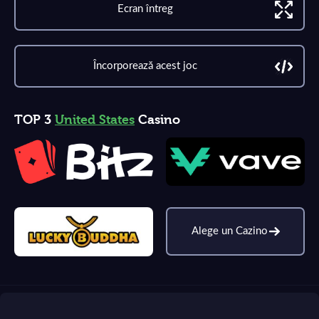
Ecran întreg
Încorporează acest joc
TOP 3
United States
Casino
Alege un Cazino