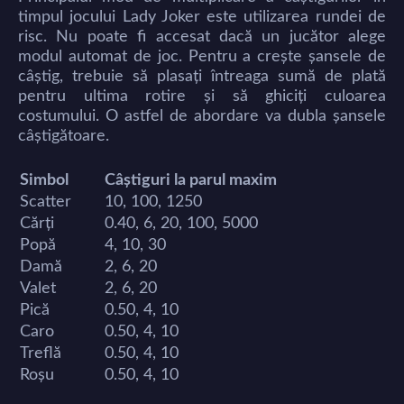
timpul jocului Lady Joker este utilizarea rundei de
risc. Nu poate fi accesat dacă un jucător alege
modul automat de joc. Pentru a crește șansele de
câștig, trebuie să plasați întreaga sumă de plată
pentru ultima rotire și să ghiciți culoarea
costumului. O astfel de abordare va dubla șansele
câștigătoare.
Simbol
Câștiguri la parul maxim
Scatter
10, 100, 1250
Cărți
0.40, 6, 20, 100, 5000
Popă
4, 10, 30
Damă
2, 6, 20
Valet
2, 6, 20
Pică
0.50, 4, 10
Caro
0.50, 4, 10
Treflă
0.50, 4, 10
Roșu
0.50, 4, 10