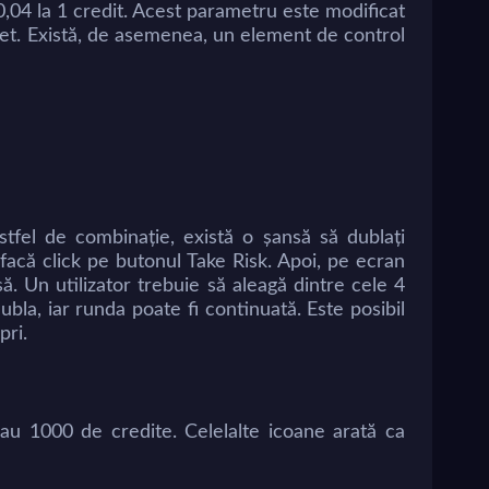
 0,04 la 1 credit. Acest parametru este modificat
l Bet. Există, de asemenea, un element de control
tfel de combinație, există o șansă să dublați
ă facă click pe butonul Take Risk. Apoi, pe ecran
să. Un utilizator trebuie să aleagă dintre cele 4
bla, iar runda poate fi continuată. Este posibil
pri.
au 1000 de credite. Celelalte icoane arată ca