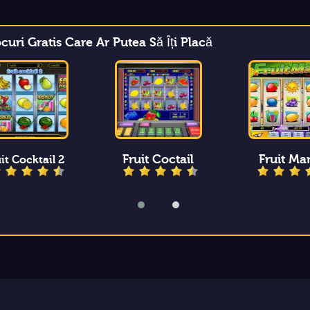
ocuri Gratis Care Ar Putea Să Îți Placă
Fruit Coctail
Fruit Ma
it Cocktail 2