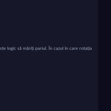
 logic să măriți pariul. În cazul în care rotația