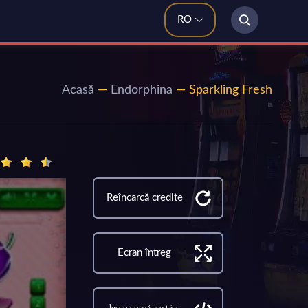
RO
Acasă
—
Endorphina
—
Sparkling Fresh
Reîncarcă credite
Ecran întreg