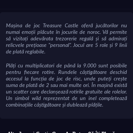
Mașina de joc Treasure Castle oferă jucătorilor nu
numai emoții plăcute în jocurile de noroc. Vă permite
să vizitați adevărata trezorerie regală și să admirați
relicvele prețioase "personal". Jocul are 5 role și 9 linii
de plată reglabile.
Plăți cu multiplicatori de până la 9.000 sunt posibile
pentru fiecare rotire. Rundele câștigătoare deschid
accesul la funcția de joc de risc, unde puteți crește
suma de plată de 2 sau mai multe ori. În mașină există
un scatter care declanșează rotirile gratuite ale rolelor.
Un simbol wild reprezentat de un inel completează
combinațiile câștigătoare și dublează plățile.