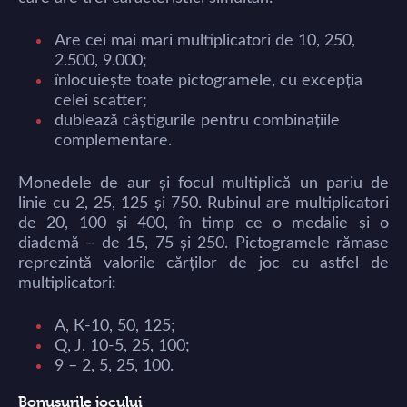
Are cei mai mari multiplicatori de 10, 250,
2.500, 9.000;
înlocuiește toate pictogramele, cu excepția
celei scatter;
dublează câștigurile pentru combinațiile
complementare.
Monedele de aur și focul multiplică un pariu de
linie cu 2, 25, 125 și 750. Rubinul are multiplicatori
de 20, 100 și 400, în timp ce o medalie și o
diademă – de 15, 75 și 250. Pictogramele rămase
reprezintă valorile cărților de joc cu astfel de
multiplicatori:
А, К-10, 50, 125;
Q, J, 10-5, 25, 100;
9 – 2, 5, 25, 100.
Bonusurile jocului