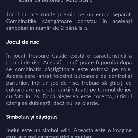
apăsarea butonului Auto Start).
Jocul nu are runde premiu pe un ecran separat.
Combinațiile câștigătoare constau în aceleași
simboluri în număr de 2 până la 5.
Jocul de risc
În jocul Treasure Castle există o caracteristică a
jocului de risc. Această rundă poate fi pornită după
ce combinația câștigătoare este extrasă pe role.
Acesta este lansat folosind butoanele de control al
pariurilor. Într-un joc de risc, trebuie să ghiciți ce
culoare are pachetul cărții situate pe terenul de joc
cu fața în jos. Dacă alegerea este corectă, ultimul
câștig se dublează, dacă nu, se pierde.
Simboluri și câștiguri
Inelul este un simbol wild. Aceasta este o imagine
care are trei caracteristici simultan: