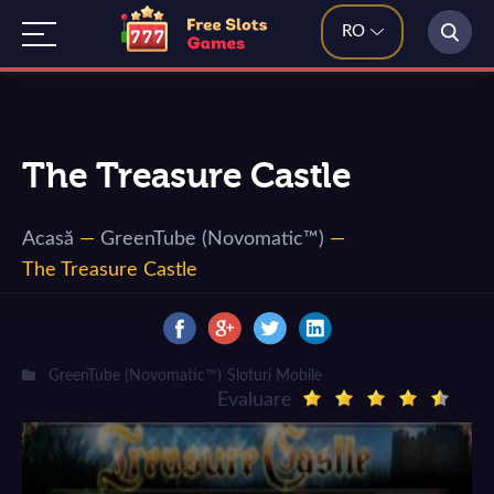
RO
The Treasure Castle
Acasă
—
GreenTube (Novomatic™)
—
The Treasure Castle
GreenTube (Novomatic™)
Sloturi Mobile
Evaluare