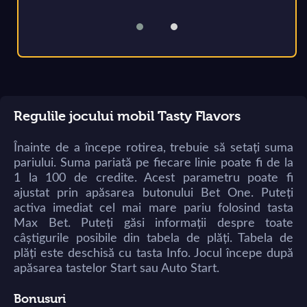
Regulile jocului mobil Tasty Flavors
Înainte de a începe rotirea, trebuie să setați suma
pariului. Suma pariată pe fiecare linie poate fi de la
1 la 100 de credite. Acest parametru poate fi
ajustat prin apăsarea butonului Bet One. Puteți
activa imediat cel mai mare pariu folosind tasta
Max Bet. Puteți găsi informații despre toate
câștigurile posibile din tabela de plăți. Tabela de
plăți este deschisă cu tasta Info. Jocul începe după
apăsarea tastelor Start sau Auto Start.
Bonusuri