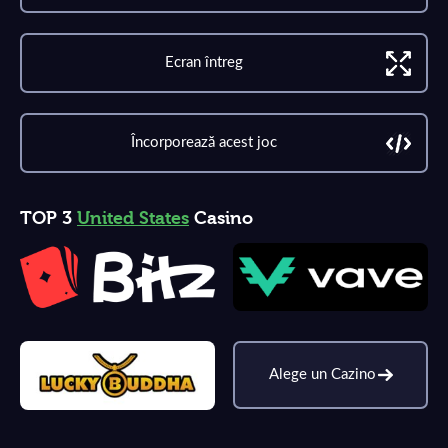
Ecran întreg
Încorporează acest joc
TOP 3
United States
Casino
Alege un Cazino