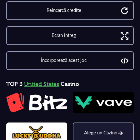
Reîncarcă credite
Ecran întreg
Încorporează acest joc
TOP 3
United States
Casino
Alege un Cazino