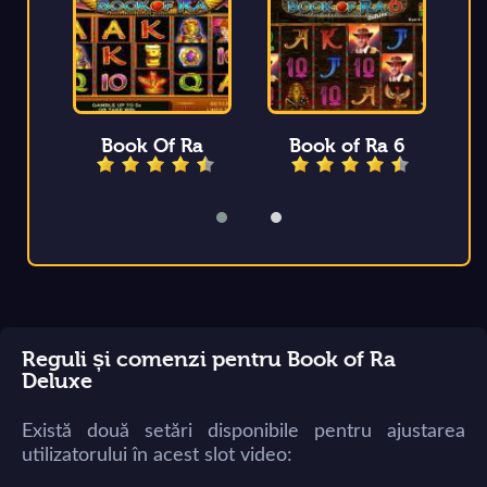
Book Of Ra
Book of Ra 6
Reguli și comenzi pentru Book of Ra
Deluxe
Există două setări disponibile pentru ajustarea
utilizatorului în acest slot video: