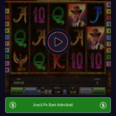
Joacă Pe Bani Adevărați