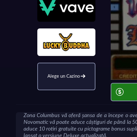
Alege un Cazino
Zona Columbus vă oferă șansa de a începe o avent
Novomatic vă poate aduce câștiguri de până la 50.
aduce 10 rotiri gratuite cu pictograme bonus suplim
lansat o versiune Deluxe actualizată.