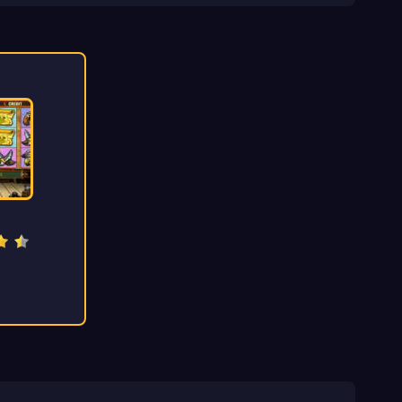
Sharky