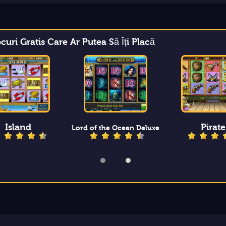
ocuri Gratis Care Ar Putea Să Îți Placă
Island
Pirate
Lord of the Ocean Deluxe