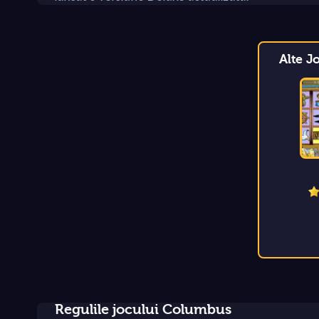
Alte J
Regulile jocului Columbus