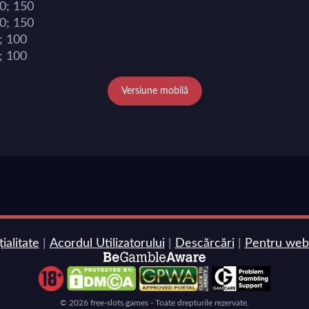
0; 150
0; 150
; 100
; 100
Versiune mobilă
ialitate
|
Acordul Utilizatorului
|
Descărcări
|
Pentru web
© 2026 free-slots.games - Toate drepturile rezervate.