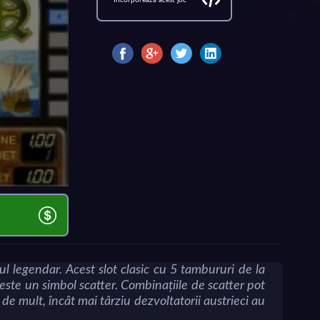
Încorporează acest joc
 legendar. Acest slot clasic cu 5 tambururi de la
ste un simbol scatter. Combinațiile de scatter pot
de mult, încât mai târziu dezvoltatorii austrieci au