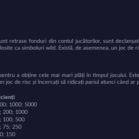
nt retrase fonduri din contul jucătorilor, sunt declanșat
losite ca simboluri wild. Există, de asemenea, un joc de ris
entru a obține cele mai mari plăți în timpul jocului. Est
un joc de risc și încercați să ridicați pariul atunci când 
cienţi
100; 1000; 5000
; 200; 1000
; 100; 500
; 75; 250
0; 150