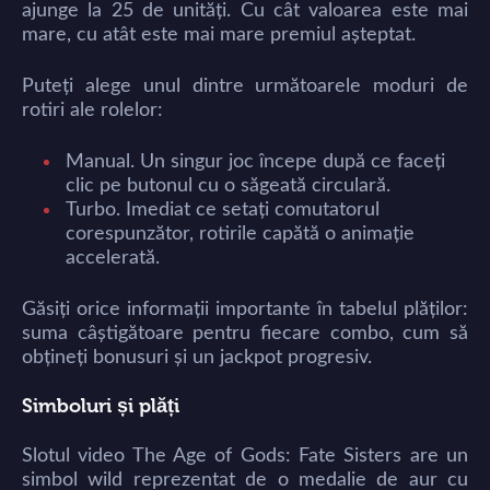
ajunge la 25 de unități. Cu cât valoarea este mai
mare, cu atât este mai mare premiul așteptat.
Puteți alege unul dintre următoarele moduri de
rotiri ale rolelor:
Manual. Un singur joc începe după ce faceți
clic pe butonul cu o săgeată circulară.
Turbo. Imediat ce setați comutatorul
corespunzător, rotirile capătă o animație
accelerată.
Găsiți orice informații importante în tabelul plăţilor:
suma câștigătoare pentru fiecare combo, cum să
obțineți bonusuri și un jackpot progresiv.
Simboluri și plăți
Slotul video The Age of Gods: Fate Sisters are un
simbol wild reprezentat de o medalie de aur cu