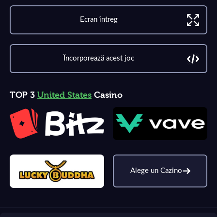
Ecran întreg
Încorporează acest joc
TOP 3
United States
Casino
Alege un Cazino