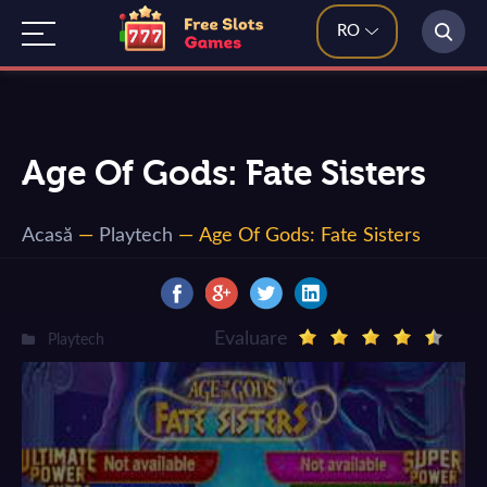
RO
Age Of Gods: Fate Sisters
Acasă
—
Playtech
—
Age Of Gods: Fate Sisters
Evaluare
Playtech