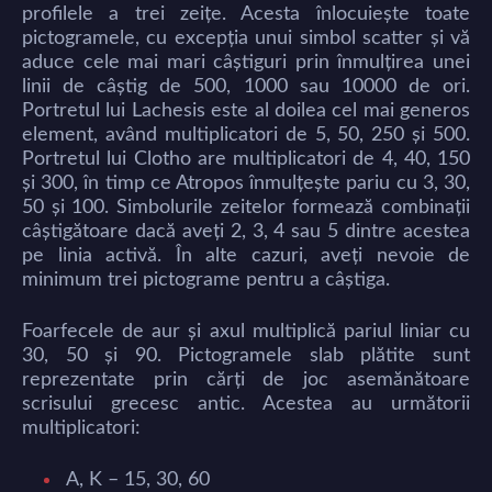
profilele a trei zeițe. Acesta înlocuiește toate
pictogramele, cu excepția unui simbol scatter și vă
aduce cele mai mari câștiguri prin înmulțirea unei
linii de câştig de 500, 1000 sau 10000 de ori.
Portretul lui Lachesis este al doilea cel mai generos
element, având multiplicatori de 5, 50, 250 și 500.
Portretul lui Clotho are multiplicatori de 4, 40, 150
și 300, în timp ce Atropos înmulțește pariu cu 3, 30,
50 și 100. Simbolurile zeitelor formează combinații
câștigătoare dacă aveți 2, 3, 4 sau 5 dintre acestea
pe linia activă. În alte cazuri, aveți nevoie de
minimum trei pictograme pentru a câștiga.
Foarfecele de aur și axul multiplică pariul liniar cu
30, 50 și 90. Pictogramele slab plătite sunt
reprezentate prin cărți de joc asemănătoare
scrisului grecesc antic. Acestea au următorii
multiplicatori:
A, K – 15, 30, 60