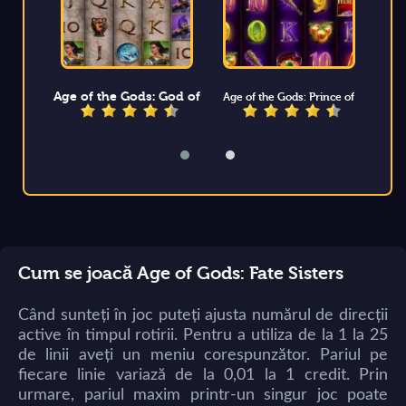
Age of the Gods: God of
Age of the Gods: Prince of
Age
Storms
Olympus
Cum se joacă Age of Gods: Fate Sisters
Când sunteţi în joc puteți ajusta numărul de direcții
active în timpul rotirii. Pentru a utiliza de la 1 la 25
de linii aveți un meniu corespunzător. Pariul pe
fiecare linie variază de la 0,01 la 1 credit. Prin
urmare, pariul maxim printr-un singur joc poate