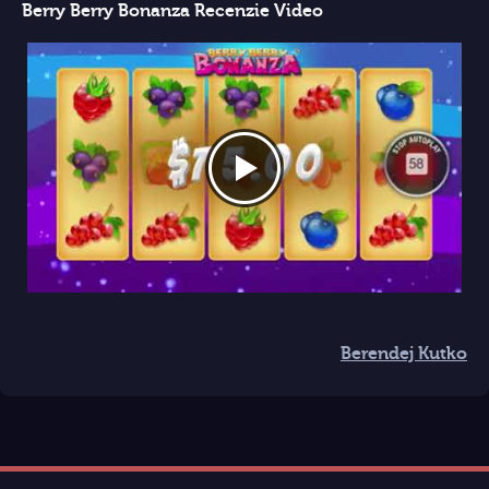
Berry Berry Bonanza Recenzie Video
Berendej Kutko