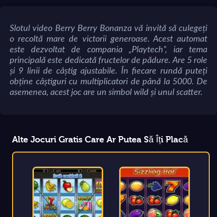
Slotul video Berry Berry Bonanza vă invită să culegeți
o recoltă mare de victorii generoase. Acest automat
este dezvoltat de compania „Playtech”, iar tema
principală este dedicată fructelor de pădure. Are 5 role
și 9 linii de câștig ajustabile. În fiecare rundă puteți
obține câștiguri cu multiplicatori de până la 5000. De
asemenea, acest joc are un simbol wild și unul scatter.
Alte Jocuri Gratis Care Ar Putea Să Îți Placă