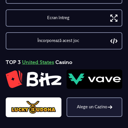
Ecran întreg
Încorporează acest joc
TOP 3
United States
Casino
Alege un Cazino