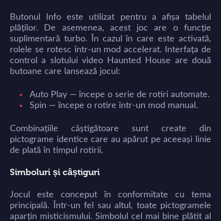
Butonul Info este utilizat pentru a afișa tabelul
plăților. De asemenea, acest joc are o funcție
suplimentară turbo. În cazul în care este activată,
rolele se rotesc într-un mod accelerat. Interfața de
control a slotului video Haunted House are două
butoane care lansează jocul:
Auto Play — începe o serie de rotiri automate.
Spin — începe o rotire într-un mod manual.
Combinațiile câștigătoare sunt create din
pictograme identice care au apărut pe aceeași linie
de plată în timpul rotirii.
Simboluri și câștiguri
Jocul este conceput în conformitate cu tema
principală. Într-un fel sau altul, toate pictogramele
aparțin misticismului. Simbolul cel mai bine plătit al