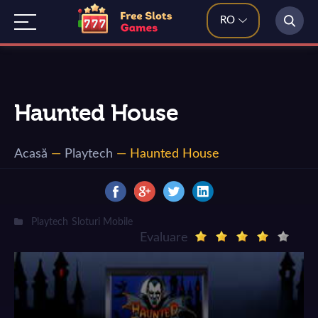
RO
Haunted House
Acasă
—
Playtech
—
Haunted House
Playtech
Sloturi Mobile
Evaluare