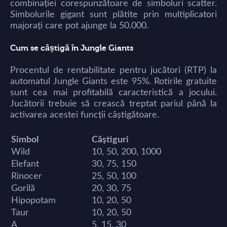
combinației corespunzătoare de simboluri scatter.
Simbolurile gigant sunt plătite prin multiplicatori
majorați care pot ajunge la 50.000.
Cum se câștigă în Jungle Giants
Procentul de rentabilitate pentru jucători (RTP) la
automatul Jungle Giants este 95%. Rotirile gratuite
sunt cea mai profitabilă caracteristică a jocului.
Jucătorii trebuie să crească treptat pariul până la
activarea acestei funcții câștigătoare.
Simbol
Câștiguri
Wild
10, 50, 200, 1000
Elefant
30, 75, 150
Rinocer
25, 50, 100
Gorilă
20, 30, 75
Hipopotam
10, 20, 50
Taur
10, 20, 50
A
5, 15, 30