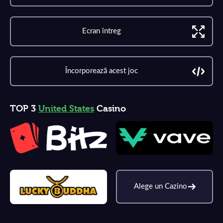
Ecran întreg
Încorporează acest joc
TOP 3
United States
Casino
Alege un Cazino