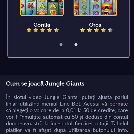
Gorilla
Orca
R
Cum se joacă Jungle Giants
În slotul video Jungle Giants, puteți ajusta pariul
liniar utilizând meniul Line Bet. Acesta vă permite
să alegeți o valoare de la 0,01 la 50 de credite, care
vor fi înmulțite automat cu 50 și deduse din contul
dumneavoastră la începutul fiecărei rotații. Tabelul
plăţilor va fi afişat după utilizarea butonului Info.