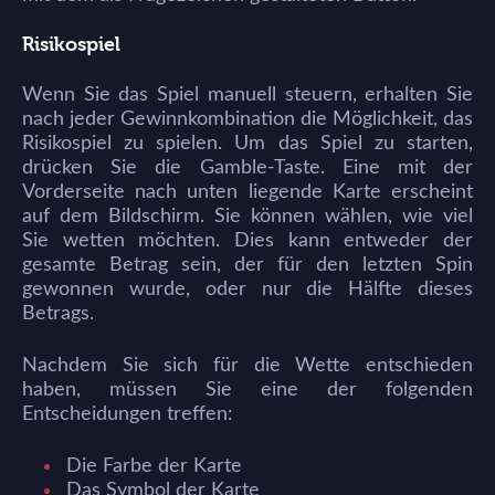
Risikospiel
Wenn Sie das Spiel manuell steuern, erhalten Sie
nach jeder Gewinnkombination die Möglichkeit, das
Risikospiel zu spielen. Um das Spiel zu starten,
drücken Sie die Gamble-Taste. Eine mit der
Vorderseite nach unten liegende Karte erscheint
auf dem Bildschirm. Sie können wählen, wie viel
Sie wetten möchten. Dies kann entweder der
gesamte Betrag sein, der für den letzten Spin
gewonnen wurde, oder nur die Hälfte dieses
Betrags.
Nachdem Sie sich für die Wette entschieden
haben, müssen Sie eine der folgenden
Entscheidungen treffen:
Die Farbe der Karte
Das Symbol der Karte