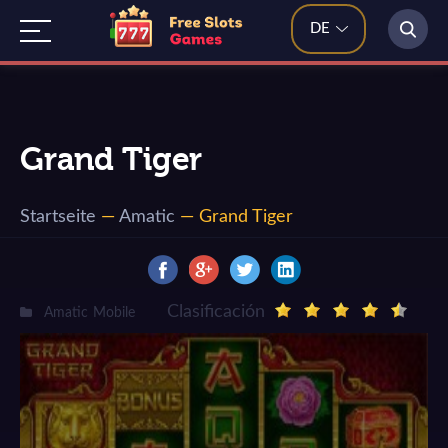
DE
Grand Tiger
Startseite
—
Amatic
—
Grand Tiger
Clasificación
Amatic
Mobile