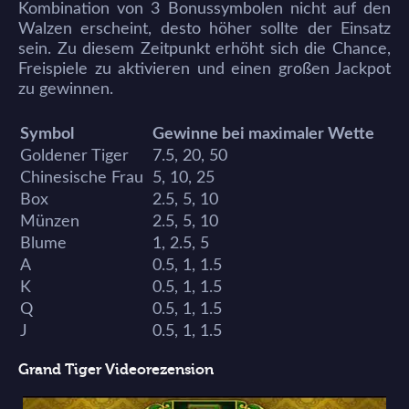
Kombination von 3 Bonussymbolen nicht auf den
Walzen erscheint, desto höher sollte der Einsatz
sein. Zu diesem Zeitpunkt erhöht sich die Chance,
Freispiele zu aktivieren und einen großen Jackpot
zu gewinnen.
Symbol
Gewinne bei maximaler Wette
Goldener Tiger
7.5, 20, 50
Chinesische Frau
5, 10, 25
Box
2.5, 5, 10
Münzen
2.5, 5, 10
Blume
1, 2.5, 5
A
0.5, 1, 1.5
K
0.5, 1, 1.5
Q
0.5, 1, 1.5
J
0.5, 1, 1.5
Grand Tiger Videorezension