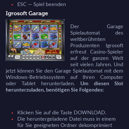
ESC — Spiel beenden
Igrosoft Garage
Der Garage
Spielautomat des
weltberühmten
Produzenten Igrosoft
erfreut Casino-Spieler
auf der ganzen Welt
seit vielen Jahren. Und
jetzt können Sie den Garage Spielautomat mit dem
Windows-Betriebssystem auf Ihren Computer
oder Tablet herunterladen.
Um diesen Slot
herunterzuladen, benötigen Sie Folgendes:
Klicken Sie auf die Taste DOWNLOAD.
Die heruntergeladene Datei muss in einem
für Sie geeigneten Ordner dekomprimiert