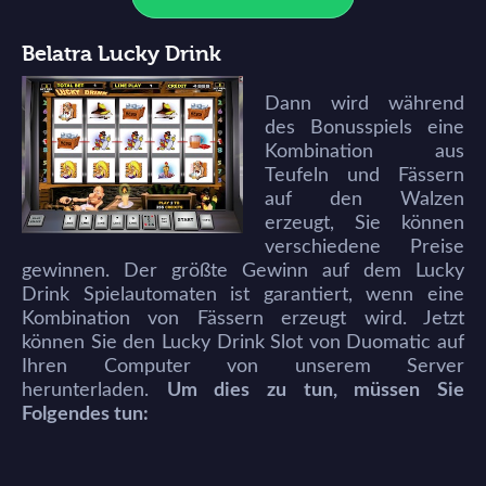
Belatra Lucky Drink
Dann wird während
des Bonusspiels eine
Kombination aus
Teufeln und Fässern
auf den Walzen
erzeugt, Sie können
verschiedene Preise
gewinnen. Der größte Gewinn auf dem Lucky
Drink Spielautomaten ist garantiert, wenn eine
Kombination von Fässern erzeugt wird. Jetzt
können Sie den Lucky Drink Slot von Duomatic auf
Ihren Computer von unserem Server
herunterladen.
Um dies zu tun, müssen Sie
Folgendes tun: