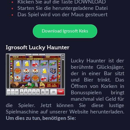
Klicken Sie auf die Taste DOWNLOAD
Starten Sie die heruntergeladene Datei
Das Spiel wird von der Maus gesteuert
Download Igrosoft Keks
Igrosoft Lucky Haunter
Lucky Haunter ist der
berühmte Glücksjäger,
der in einer Bar sitzt
und Bier trinkt. Das
Öffnen von Korken in
Bonusspielen bringt
manchmal viel Geld für
die Spieler. Jetzt können Sie diese lustige
Spielmaschine auf unserer Website herunterladen.
Um dies zu tun, benötigen Sie: