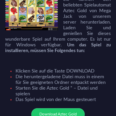
beliebten Spielautomat
Aztec Gold von Mega
Jack von unserem
server herunterladen.
Laden Sie und
genießen Sie dieses
wunderbare Spiel auf Ihrem computer. Es ist nur
für Windows verfügbar.
Um das Spiel zu
installieren, müssen Sie Folgendes tun:
Klicken Sie auf die Taste DOWNLOAD
Die heruntergeladene Datei muss in einem
für Sie geeigneten Ordner entpackt werden
Starten Sie die Aztec Gold ” – Datei und
spielen
Das Spiel wird von der Maus gesteuert
Download Aztec Gold