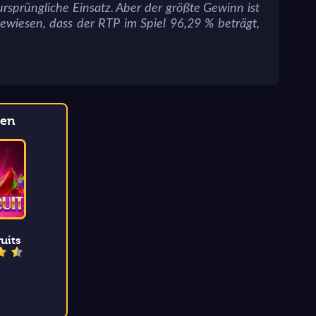
ursprüngliche Einsatz. Aber der größte Gewinn ist
gewiesen, dass der RTP im Spiel 96,29 % beträgt,
ten
ruits