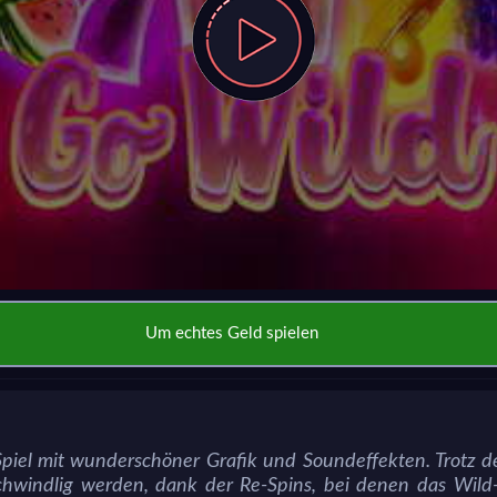
Um echtes Geld spielen
ot-Spiel mit wunderschöner Grafik und Soundeffekten. Trotz
schwindlig werden, dank der Re-Spins, bei denen das Wil