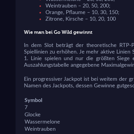
Weintrauben – 20, 50, 200;
Orange, Pflaume – 10, 30, 150;
Zitrone, Kirsche – 10, 20, 100
Wie man bei Go Wild gewinnt
In dem Slot beträgt der theoretische RTP-Pr
Spiellinien zu erhöhen. Je mehr aktive Linien 
1. Linie spielen und nur die größten Siege
Auszahlungstabelle angegebene Maximalgewi
Ein progressiver Jackpot ist bei weitem der g
Namen des Jackpots, dessen Gewinne gutgesch
Symbol
7
Glocke
Wassermelone
Weintrauben