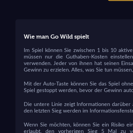
Wie man Go Wild spielt
Im Spiel können Sie zwischen 1 bis 10 aktiv
müssen nur die Guthaben-Kosten einstellen
verwenden. Jeder von ihnen hat seinen Eins
Gewinn zu erzielen. Alles, was Sie tun müssen
Mit der Auto-Taste können Sie das Spiel ohn
Spiel gestoppt werden, bevor der Gewinn aut
Die untere Linie zeigt Informationen darüber
den letzten Sieg werden im Informationsfenst
Wenn Sie möchten, können Sie ein Risiko ei
erlaubt, den vorherigen Sieg 5 Mal zu v