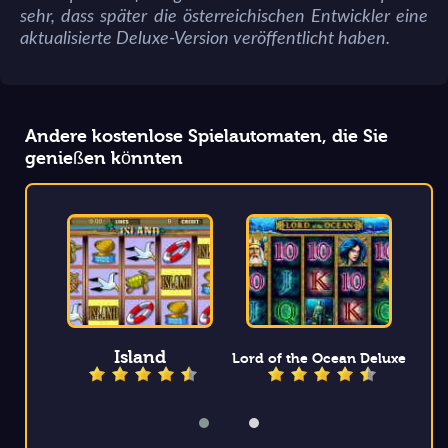
sehr, dass später die österreichischen Entwickler eine
aktualisierte Deluxe-Version veröffentlicht haben.
Andere kostenlose Spielautomaten, die Sie
genießen könnten
Island
Lord of the Ocean Deluxe