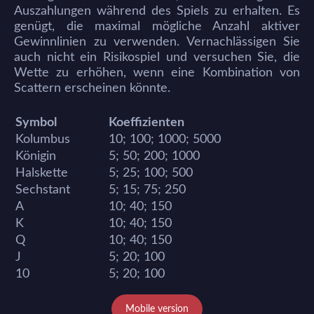
Auszahlungen während des Spiels zu erhalten. Es
genügt, die maximal mögliche Anzahl aktiver
Gewinnlinien zu verwenden. Vernachlässigen Sie
auch nicht ein Risikospiel und versuchen Sie, die
Wette zu erhöhen, wenn eine Kombination von
Scattern erscheinen könnte.
Symbol
Koeffizienten
Kolumbus
10; 100; 1000; 5000
Königin
5; 50; 200; 1000
Halskette
5; 25; 100; 500
Sechstant
5; 15; 75; 250
A
10; 40; 150
K
10; 40; 150
Q
10; 40; 150
J
5; 20; 100
10
5; 20; 100
Mobile version