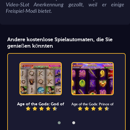
Video-SLot Anerkennung gezollt, weil er einige
Freispiel-Modi bietet.
Andere kostenlose Spielautomaten, die Sie
genießen könnten
Age of the Gods: God of
Age of the Gods: Prince of
Age
Storms
Olympus