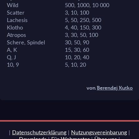
Wild
500, 1000, 10 000
Scatter
3, 10, 100
Lachesis
5, 50, 250, 500
Klotho
4, 40, 150, 300
Atropos
3, 30, 50, 100
Schere, Spindel
30, 50, 90
A, K
15, 30, 60
Q, J
10, 20, 40
10, 9
5, 10, 20
von
Berendej Kutko
|
Datenschutzerklärung
|
Nutzungsvereinbarung
|