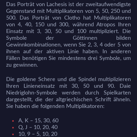
Das Porträt von Lachesis ist der zweitaufwendigste
Gegenstand mit Multiplikatoren von 5, 50, 250 und
500. Das Porträt von Clotho hat Multiplikatoren
von 4, 40, 150 und 300, während Atropos Ihren
Einsatz mit 3, 30, 50 und 100 multipliziert. Die
Symbole der Göttinnen bilden
Gewinnkombinationen, wenn Sie 2, 3, 4 oder 5 von
ihnen auf der aktiven Linie haben. In anderen
Fällen benötigen Sie mindestens drei Symbole, um
zu gewinnen.
Die goldene Schere und die Spindel multiplizieren
Ihren Linieneinsatz mit 30, 50 und 90. Daie
Niedriglohn-Symbole werden durch Spielkarten
dargestellt, die der altgriechischen Schrift ähneln.
Sie haben die folgenden Multiplikatoren:
A, K – 15, 30, 60
Q, J – 10, 20, 40
10, 9 – 5, 10, 20