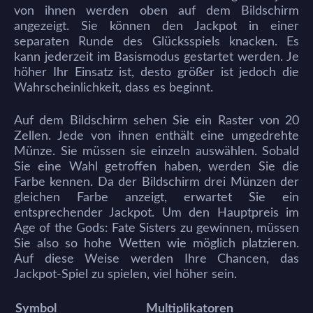
von ihnen werden oben auf dem Bildschirm
angezeigt. Sie können den Jackpot in einer
separaten Runde des Glücksspiels knacken. Es
kann jederzeit im Basismodus gestartet werden. Je
höher Ihr Einsatz ist, desto größer ist jedoch die
Wahrscheinlichkeit, dass es beginnt.
Auf dem Bildschirm sehen Sie ein Raster von 20
Zellen. Jede von ihnen enthält eine umgedrehte
Münze. Sie müssen sie einzeln auswählen. Sobald
Sie eine Wahl getroffen haben, werden Sie die
Farbe kennen. Da der Bildschirm drei Münzen der
gleichen Farbe anzeigt, erwartet Sie ein
entsprechender Jackpot. Um den Hauptpreis im
Age of the Gods: Fate Sisters zu gewinnen, müssen
Sie also so hohe Wetten wie möglich platzieren.
Auf diese Weise werden Ihre Chancen, das
Jackpot-Spiel zu spielen, viel höher sein.
Symbol
Multiplikatoren