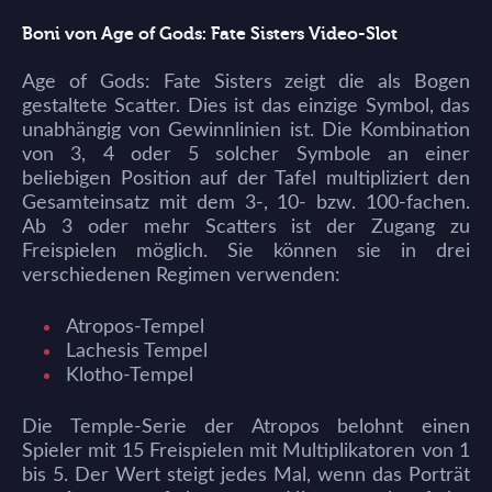
Boni von Age of Gods: Fate Sisters Video-Slot
Age of Gods: Fate Sisters zeigt die als Bogen
gestaltete Scatter. Dies ist das einzige Symbol, das
unabhängig von Gewinnlinien ist. Die Kombination
von 3, 4 oder 5 solcher Symbole an einer
beliebigen Position auf der Tafel multipliziert den
Gesamteinsatz mit dem 3-, 10- bzw. 100-fachen.
Ab 3 oder mehr Scatters ist der Zugang zu
Freispielen möglich. Sie können sie in drei
verschiedenen Regimen verwenden:
Atropos-Tempel
Lachesіs Tempel
Klotho-Tempel
Die Temple-Serie der Atropos belohnt einen
Spieler mit 15 Freispielen mit Multiplikatoren von 1
bis 5. Der Wert steigt jedes Mal, wenn das Porträt