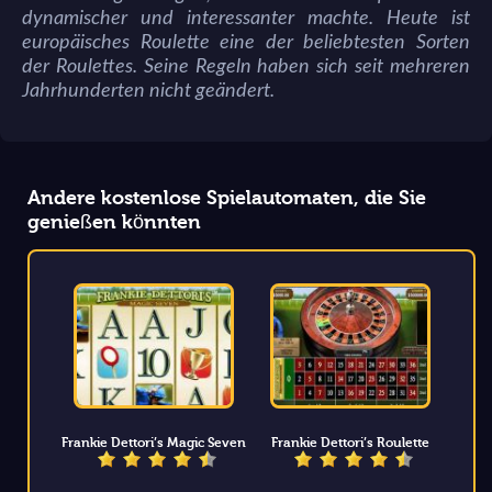
dynamischer und interessanter machte. Heute ist
europäisches Roulette eine der beliebtesten Sorten
der Roulettes. Seine Regeln haben sich seit mehreren
Jahrhunderten nicht geändert.
Andere kostenlose Spielautomaten, die Sie
genießen könnten
Am
Frankie Dettori’s Magic Seven
Frankie Dettori’s Roulette
Magic