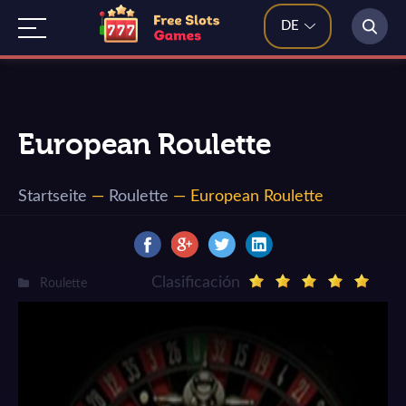
DE
European Roulette
Startseite
—
Roulette
—
European Roulette
Clasificación
Roulette