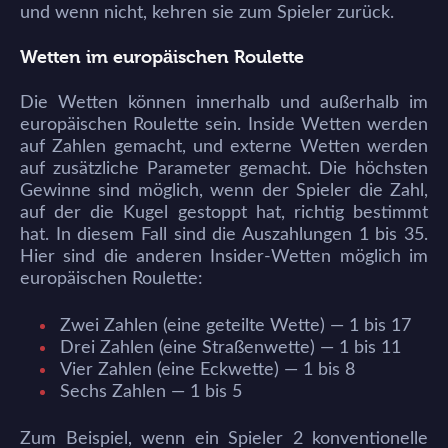
und wenn nicht, kehren sie zum Spieler zurück.
Wetten im europäischen Roulette
Die Wetten können innerhalb und außerhalb im
europäischen Roulette sein. Inside Wetten werden
auf Zahlen gemacht, und externe Wetten werden
auf zusätzliche Parameter gemacht. Die höchsten
Gewinne sind möglich, wenn der Spieler die Zahl,
auf der die Kugel gestoppt hat, richtig bestimmt
hat. In diesem Fall sind die Auszahlungen 1 bis 35.
Hier sind die anderen Insider-Wetten möglich im
europäischen Roulette:
Zwei Zahlen (eine geteilte Wette) — 1 bis 17
Drei Zahlen (eine Straßenwette) — 1 bis 11
Vier Zahlen (eine Eckwette) — 1 bis 8
Sechs Zahlen — 1 bis 5
Zum Beispiel, wenn ein Spieler 2 konventionelle