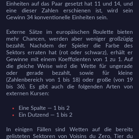
Einheiten auf das Paar gesetzt hat 11 und 14, und
eine dieser Zahlen erschienen ist, wird sein
Gewinn 34 konventionelle Einheiten sein.
Externe Sätze im europäischen Roulette bieten
mehr Chancen, werden aber weniger großzügig
bezahlt. Nachdem der Spieler die Farbe des
Sektors erraten hat (rot oder schwarz), erhält er
Gewinne mit einem Koeffizienten von 1 zu 1. Auf
die gleiche Weise wird die Wette für ungerade
oder gerade bezahlt, sowie für kleine
(Zahlenbereich von 1 bis 18) oder große (von 19
bis 36). Es gibt auch die folgenden Arten von
externen Kursen:
Eine Spalte — 1 bis 2
Ein Dutzend — 1 bis 2
In einigen Fällen sind Wetten auf die bereits
gelisteten Sektoren von Voisins du Zero, Tier du