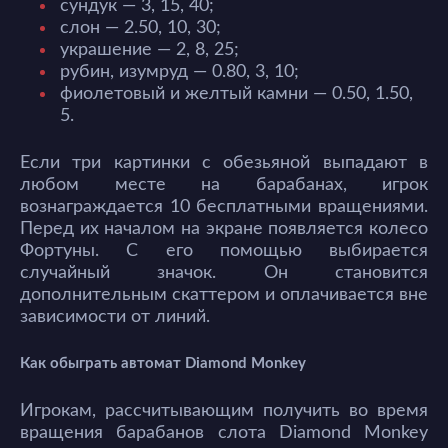
сундук — 3, 15, 40;
слон — 2.50, 10, 30;
украшение — 2, 8, 25;
рубин, изумруд — 0.80, 3, 10;
фиолетовый и желтый камни — 0.50, 1.50,
5.
Если три картинки с обезьяной выпадают в
любом месте на барабанах, игрок
вознаграждается 10 бесплатными вращениями.
Перед их началом на экране появляется колесо
Фортуны. С его помощью выбирается
случайный значок. Он становится
дополнительным скаттером и оплачивается вне
зависимости от линий.
Как обыграть автомат Diamond Monkey
Игрокам, рассчитывающим получить во время
вращения барабанов слота Diamond Monkey