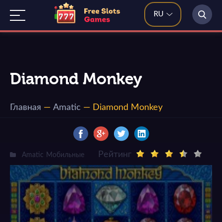
RU
Diamond Monkey
Главная
—
Amatic
—
Diamond Monkey
Рейтинг
Amatic
Мобильные