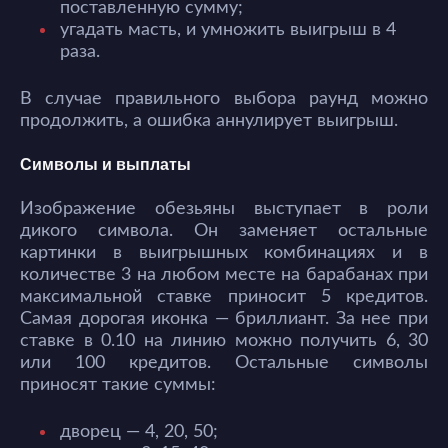
поставленную сумму;
угадать масть, и умножить выигрыш в 4
раза.
В случае правильного выбора раунд можно
продолжить, а ошибка аннулирует выигрыш.
Символы и выплаты
Изображение обезьяны выступает в роли
дикого символа. Он заменяет остальные
картинки в выигрышных комбинациях и в
количестве 3 на любом месте на барабанах при
максимальной ставке приносит 5 кредитов.
Самая дорогая иконка — бриллиант. За нее при
ставке в 0.10 на линию можно получить 6, 30
или 100 кредитов. Остальные символы
приносят такие суммы:
дворец — 4, 20, 50;