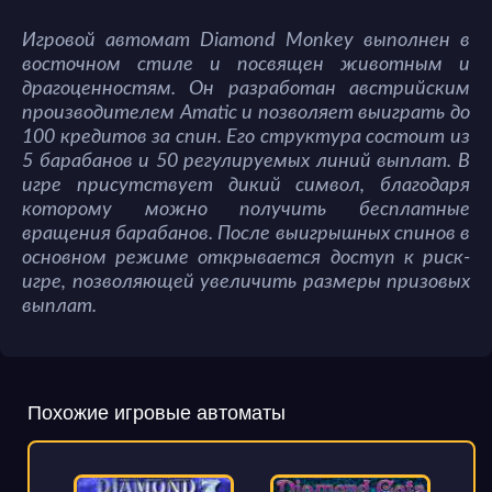
Игровой автомат Diamond Monkey выполнен в
восточном стиле и посвящен животным и
драгоценностям. Он разработан австрийским
производителем Amatic и позволяет выиграть до
100 кредитов за спин. Его структура состоит из
5 барабанов и 50 регулируемых линий выплат. В
игре присутствует дикий символ, благодаря
которому можно получить бесплатные
вращения барабанов. После выигрышных спинов в
основном режиме открывается доступ к риск-
игре, позволяющей увеличить размеры призовых
выплат.
Похожие игровые автоматы