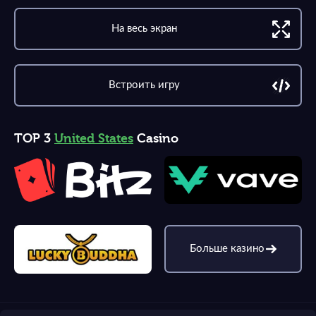
На весь экран
Встроить игру
TOP 3
United States
Casino
Больше казино