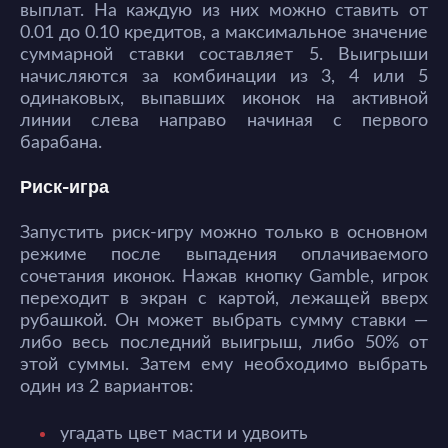
выплат. На каждую из них можно ставить от
0.01 до 0.10 кредитов, а максимальное значение
суммарной ставки составляет 5. Выигрыши
начисляются за комбинации из 3, 4 или 5
одинаковых, выпавших иконок на активной
линии слева направо начиная с первого
барабана.
Риск-игра
Запустить риск-игру можно только в основном
режиме после выпадения оплачиваемого
сочетания иконок. Нажав кнопку Gamble, игрок
переходит в экран с картой, лежащей вверх
рубашкой. Он может выбрать сумму ставки —
либо весь последний выигрыш, либо 50% от
этой суммы. Затем ему необходимо выбрать
один из 2 вариантов:
угадать цвет масти и удвоить