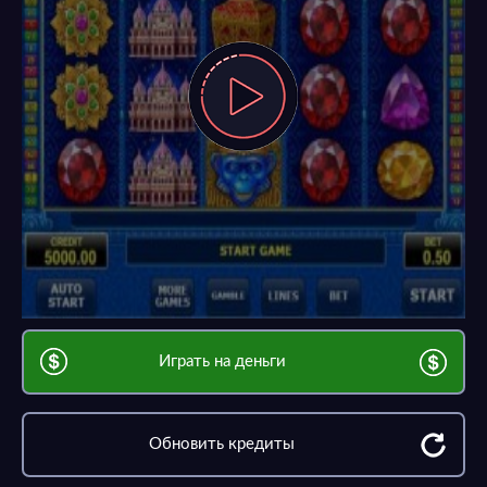
Играть на деньги
Обновить кредиты