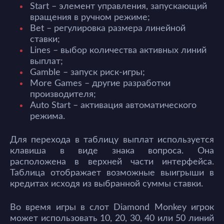
Start – элемент управления, запускающий
вращения в ручном режиме;
Bet – регулировка размера линейной
ставки;
Lines – выбор количества активных линий
выплат;
Gamble – запуск риск-игры;
More Games – другие разработки
производителя;
Auto Start – активация автоматического
режима.
Для перехода в таблицу выплат используется
клавиша в виде знака вопроса. Она
расположена в верхней части интерфейса.
Таблица отображает возможные выигрыши в
кредитах исходя из выбранной суммы ставки.
Во время игры в слот Diamond Monkey игрок
может использовать 10, 20, 30, 40 или 50 линий