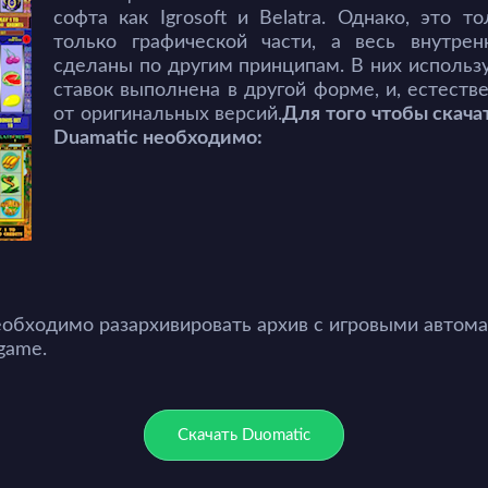
софта как Igrosoft и Belatra. Однако, это т
только графической части, а весь внутре
сделаны по другим принципам. В них использ
ставок выполнена в другой форме, и, естеств
от оригинальных версий.
Для того чтобы скач
Duamatic необходимо:
еобходимо разархивировать архив с игровыми автома
game.
Скачать Duomatic