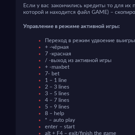
Если у вас закончились кредиты то для их
которой и находится файл GAME) – скопиро
Управление в режиме активной игры:
Переход в режим удвоение выигры
+ -чёрная
7 -красная
/ -выход из активной игры
+ -maxbet
7- bet
1 – 1 line
2 – 3 lines
3 – 5 lines
4 – 7 lines
5 – 9 lines
8 – help
* – auto play
enter – start
alt + F4 – exit/finish the game