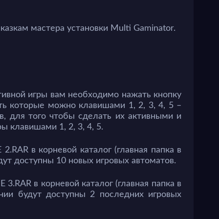
зкам мастера установки Multi Gaminator.
тивной игры вам необходимо нажать кнопку
ь которые можно клавишами 1, 2, 3, 4, 5 –
в, для того чтобы сделать их активными и
клавишами 1, 2, 3, 4, 5.
2.RAR в корневой каталог (главная папка в
дут доступны 10 новых игровых автоматов.
 3.RAR в корневой каталог (главная папка в
нии будут доступны 2 последних игровых