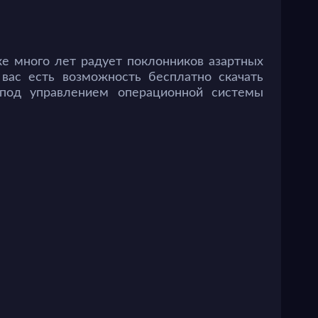
же много лет радует поклонников азартных
 вас есть возможность бесплатно скачать
 под управлением операционной системы