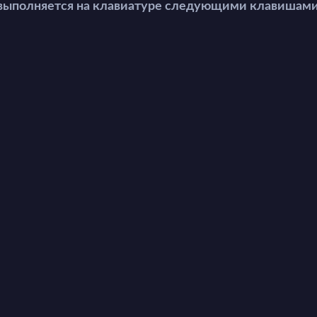
выполняется на клавиатуре следующими клавишами