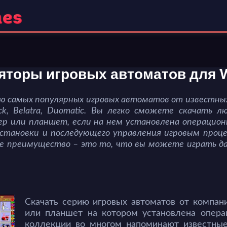
яторы игровых автоматов для 
ию самых популярных игровых автоматов от известных
a Jack, Belatra, Duomatic. Вы легко сможете скачат
р или планшет, если на нем установлена операционн
установки и последующего управления игровым проц
е преимущество – это то, что вы можете играть да
Скачать серию игровых автоматов от компан
или планшет на котором установлена опера
коллекции во многом напоминают известные