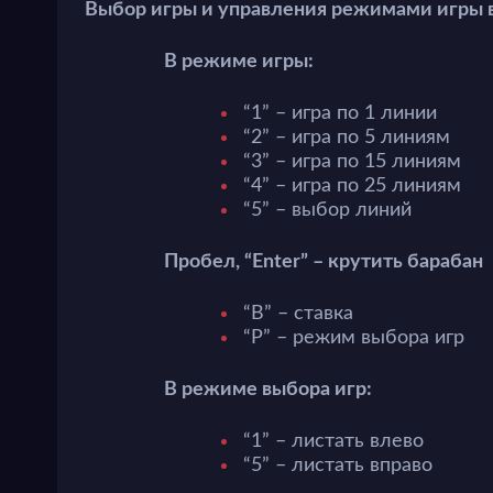
Выбор игры и управления режимами игры 
В режиме игры:
“1” – игра по 1 линии
“2” – игра по 5 линиям
“3” – игра по 15 линиям
“4” – игра по 25 линиям
“5” – выбор линий
Пробел, “Enter” – крутить барабан
“B” – ставка
“P” – режим выбора игр
В режиме выбора игр:
“1” – листать влево
“5” – листать вправо