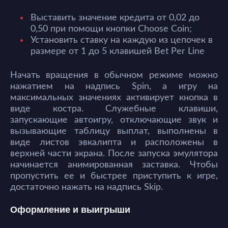
Выставить значение кредита от 0,02 до
0,50 при помощи кнопки Choose Coin;
Установить ставку на каждую из цепочек в
размере от 1 до 5 клавишей Bet Per Line
Начать вращения в обычном режиме можно
нажатием на надпись Spin, а игру на
максимальных значениях активирует кнопка в
виде костра. Служебные клавиши,
запускающие автоигру, отключающие звук и
вызывающие таблицу выплат, выполнены в
виде листов эвкалипта и расположены в
верхней части экрана. После запуска эмулятора
начинается анимированная заставка. Чтобы
пропустить ее и быстрее приступить к игре,
достаточно нажать на надпись Skip.
Оформление и выигрыши