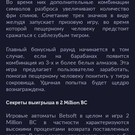
Во время них дополнительные комбинации
символов разброса увеличивают количество
фри спинов. Сочетание трех значков в виде
желудя запускает призовую игру, во время
которой пещерному человеку предстоит
сражаться с саблезубым тигром.
Главный бонусный раунд начинается в том
случае, если на барабанах появится
комбинация из 3-х и более белых алмазов. Эта
игра предлагает пользователю заработать,
помогая пещерному человеку похитить у тигра
сокровища. Удачная попытка будет щедро
вознаграждена.
Секреты выигрыша в 2 Million BC
Игровые автоматы Betsoft в целом и игра 2
Million BC в частности характеризуются
высокими процентами возврата поставленных