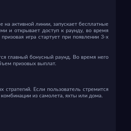
ее на активной линии, запускает бесплатные
ми и открывает доступ к раунду, во время
призовая игра стартует при появлении 3-х
тся главный бонусный раунд. Во время него
объем призовых выплат.
х стратегий. Если пользователь стремится
 комбинации из самолета, яхты или дома.