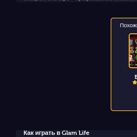
Похож
Как играть в Glam Life