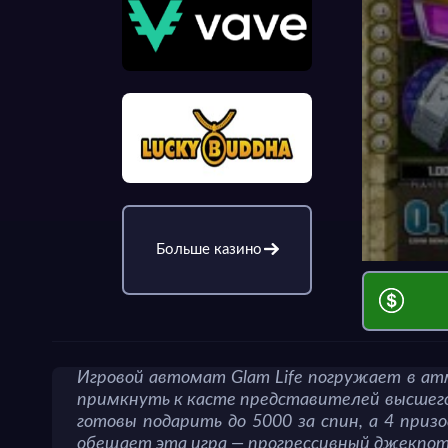
Больше казино
Игровой автомат Glam Life погружает в ат
примкнуть к касте представителей высшего
готовы подарить до 5000 за спин, а 4 пр
обещает эта игра — прогрессивный джекпот