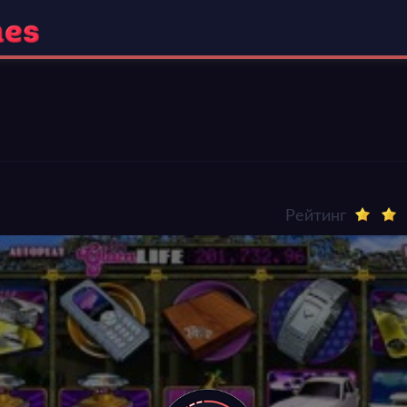
Рейтинг