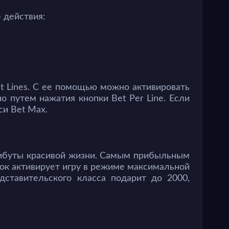
 действия:
t Lines. С ее помощью можно активировать
о путем нажатия кнопки Bet Per Line. Если
си Bet Max.
трибуты красивой жизни. Самым прибыльным
рок активирует игру в режиме максимальной
дставительского класса подарит до 2000,