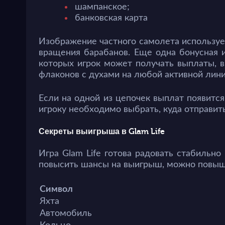
шампанское;
банковская карта
Изображение частного самолета используетс
вращения барабанов. Еще одна бонусная и
которых игрок может получать выплаты, в
флаконов с духами на любой активной лини
Если на одной из цепочек выплат появится
игроку необходимо выбрать, куда отправит
Секреты выигрыша в Glam Life
Игра Glam Life готова радовать стабильн
повысить шансы на выигрыш, можно повышат
Символ
Яхта
Автомобиль