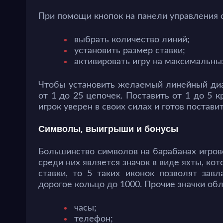
При помощи кнопок на панели управления 
выбрать количество линий;
установить размер ставки;
активировать игру на максимальны
Чтобы установить желаемый линейный диап
от 1 до 25 цепочек. Поставить от 1 до 5 
игрок уверен в своих силах и готов постав
Символы, выигрыши и бонусы
Большинство символов на барабанах игров
среди них является значок в виде яхты, к
ставки, то 5 таких иконок позволят зав
дорогое кольцо до 1000. Прочие значки об
часы;
телефон;