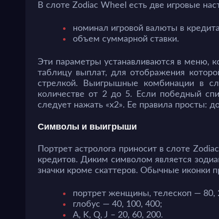
В слоте Zodiac Wheel есть две игровые на
номинал игровой валюты в кредита
объем суммарной ставки.
Эти параметры устанавливаются в меню, к
таблицу выплат, для отображения которо
стрелкой. Выигрышные комбинации в сл
количестве от 2 до 5. Если победный сп
следует нажать «х2». Ее правила просты: д
Символы и выигрыши
Портрет астролога приносит в слоте Zodia
кредитов. Диким символом является зодиа
значки кроме скаттеров. Обычные иконки 
портрет женщины, телескоп — 80, 2
глобус — 40, 100, 400;
A, K, Q, J – 20, 60, 200.