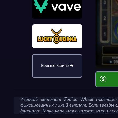
Больше казино
Игровой автомат Zodiac Wheel посвящен
фиксированных линий выплат. Если звезды
джекпот. Максимальная выплата за спин сос