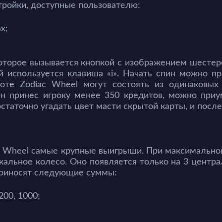
стройки, доступные пользователю:
х;
оторое вызывается кнопкой с изображением шестере
й используется клавиша «i». Начать спин можно п
оте Zodiac Wheel могут состоять из одинаковых
ин принес игроку менее 350 кредитов, можно приум
остаточно угадать цвет масти скрытой карты, и посл
c Wheel самые крупные выигрыши. При максимальной 
кальное колесо. Оно появляется только на 3 центра
приносят следующие суммы:
00, 1000;