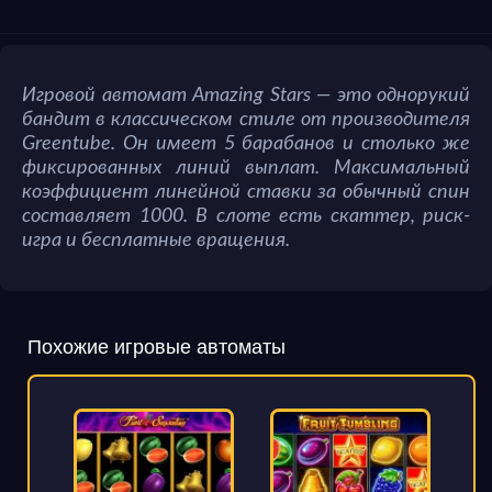
Игровой автомат Amazing Stars — это однорукий
бандит в классическом стиле от производителя
Greentube. Он имеет 5 барабанов и столько же
фиксированных линий выплат. Максимальный
коэффициент линейной ставки за обычный спин
составляет 1000. В слоте есть скаттер, риск-
игра и бесплатные вращения.
Похожие игровые автоматы