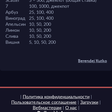
Scatter
5 – 300, джекпот (общая ставка)
7
100, 1000, джекпот
Арбуз
25, 100, 400
Виноград
25, 100, 400
Апельсин
10, 50, 200
Лимон
10, 50, 200
Слива
10, 50, 200
Вишня
5, 10, 50, 200
Berendej Kutko
|
Политика конфиденциальности
|
Пользовательское соглашение
|
Загрузки
|
Вебмастерам
|
О нас
|