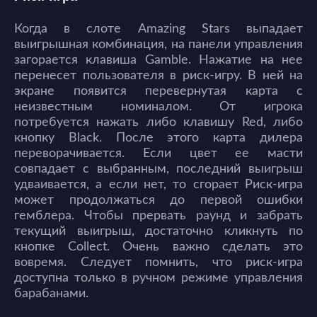
Когда в слоте Amazing Stars выпадает
выигрышная комбинация, на панели управления
загорается клавиша Gamble. Нажатие на нее
перенесет пользователя в риск-игру. В ней на
экране появится перевернутая карта с
неизвестным номиналом. От игрока
потребуется нажать либо клавишу Red, либо
кнопку Black. После этого карта дилера
переворачивается. Если цвет ее масти
совпадает с выбранным, последний выигрыш
удваивается, а если нет, то сгорает Риск-игра
может продолжаться до первой ошибки
гемблера. Чтобы прервать раунд и забрать
текущий выигрыш, достаточно кликнуть по
кнопке Collect. Очень важно сделать это
вовремя. Следует помнить, что риск-игра
доступна только в ручном режиме управления
барабанами.