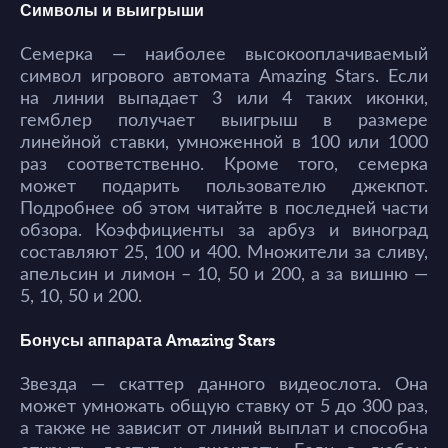
Символы и выигрыши
Семерка — наиболее высокооплачиваемый
символ игрового автомата Amazing Stars. Если
на линии выпадает 3 или 4 таких иконки,
гемблер получает выигрыш в размере
линейной ставки, умноженной в 100 или 1000
раз соответственно. Кроме того, семерка
может подарить пользователю джекпот.
Подробнее об этом читайте в последней части
обзора. Коэффициенты за арбуз и виноград
составляют 25, 100 и 400. Множители за сливу,
апельсин и лимон – 10, 50 и 200, а за вишню —
5, 10, 50 и 200.
Бонусы аппарата Amazing Stars
Звезда — скаттер данного видеослота. Она
может умножать общую ставку от 5 до 300 раз,
а также не зависит от линий выплат и способна