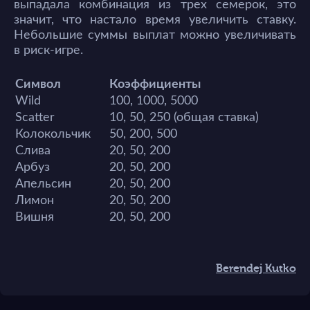
выпадала комбинация из трех семерок, это
значит, что настало время увеличить ставку.
Небольшие суммы выплат можно увеличивать
в риск-игре.
Символ
Коэффициенты
Wild
100, 1000, 5000
Scatter
10, 50, 250 (общая ставка)
Колокольчик
50, 200, 500
Слива
20, 50, 200
Арбуз
20, 50, 200
Апельсин
20, 50, 200
Лимон
20, 50, 200
Вишня
20, 50, 200
Berendej Kutko