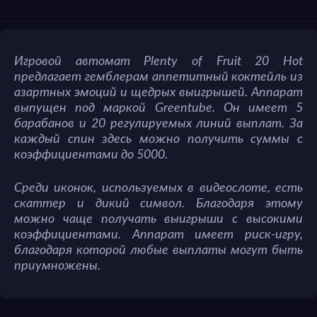
Игровой автомат Plenty of Fruit 20 Hot
предлагает гемблерам аппетитный коктейль из
азартных эмоций и щедрых выигрышей. Аппарат
выпущен под маркой Greentube. Он имеет 5
барабанов и 20 регулируемых линий выплат. За
каждый спин здесь можно получить суммы с
коэффициентами до 5000.
Среди иконок, используемых в видеослоте, есть
скаттер и дикий символ. Благодаря этому
можно чаще получать выигрыши с высокими
коэффициентами. Аппарат имеет риск-игру,
благодаря которой любые выплаты могут быть
приумножены.