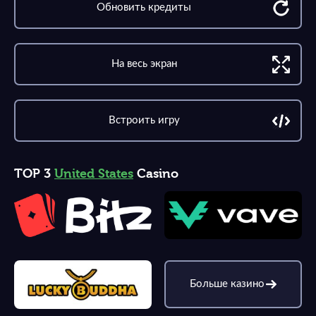
Обновить кредиты
На весь экран
Встроить игру
TOP 3
United States
Casino
Больше казино