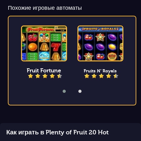
Похожие игровые автоматы
Fruit Fortune
Fruits N’ Royals
Как играть в Plenty of Fruit 20 Hot