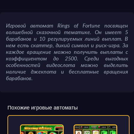
Игровой автомат Rings of Fortune посвящен
волшебной сказочной тематике. Он имеет 5
барабанов и 10 регулируемых линий выплат. В
нем есть скаттер, дикий символ и риск-игра. За
каждое вращение можно получить выплаты с
коэффициентом до 2500. Среди выгодных
особенностей видеослота можно выделить
наличие джекпота и бесплатные вращения
барабанов.
Похожие игровые автоматы