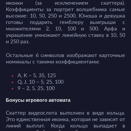
иконки (за исключением скаттера).
Коэффициенты за портрет волшебника самые
высокие: 10, 50, 250 и 2500. Юноша и девушка
готовы подарить гемблеру выигрыши с
множителями 2, 10, 100 и 500. Арфа и
украшение умножают линейную ставку в 10, 50
и 250 раз.
Остальные 6 символов изображают карточные
номиналы с такими коэффициентами:
A, K – 5, 35, 125
Q, J, 10 – 5, 25, 100
9 – 2, 5, 25, 100
Бонусы игрового автомата
Скаттер видеослота выполнен в виде кольца.
Это единственная иконка, которая не зависит от
линий выплат. Когда кольцо выпадает в