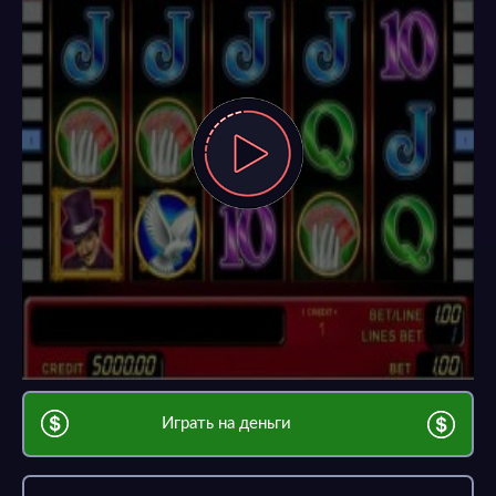
Играть на деньги