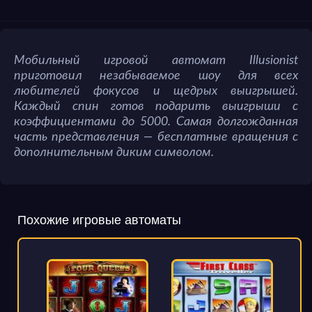
Мобильный игровой автомат Illusionist
приготовил незабываемое шоу для всех
любителей фокусов и щедрых выигрышей.
Каждый спин готов подарить выигрыши с
коэффициентами до 5000. Самая долгожданная
часть представления — бесплатные вращения с
дополнительным диким символом.
Похожие игровые автоматы