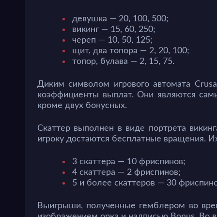
девушка — 20, 100, 500;
викинг — 15, 60, 250;
череп — 10, 50, 125;
щит, два топора — 2, 20, 100;
топор, булава — 2, 15, 75.
Диким символом игрового автомата Crusad
коэффициенты выплат. Они являются самы
кроме двух бонусных.
Скаттер выполнен в виде портрета викинг
игроку достаются бесплатные вращения. Их
3 скаттера — 10 фриспинов;
4 скаттера — 2 фриспинов;
5 и более скаттеров — 30 фриспино
Выигрыши, полученные гемблером во врем
изображением орка и надписью Bonus. Во 