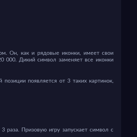
ом. Он, как и рядовые иконки, имеет свои
0 000. Дикий символ заменяет все иконки
 позиции появляется от 3 таких картинок,
 раза. Призовую игру запускает символ с