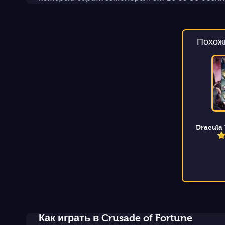
Похож
Dracula 
Как играть в Crusade of Fortune