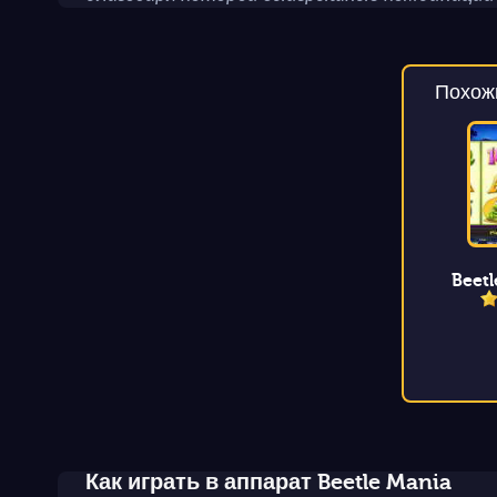
Похож
Beetl
Как играть в аппарат Beetle Mania