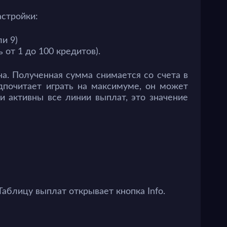
астройки:
ли 9)
от 1 до 100 кредитов).
а. Полученная сумма снимается со счета в
едпочитает играть на максимуме, он может
 активны все линии выплат, это значение
Таблицу выплат открывает кнопка Info.