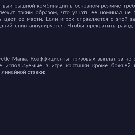
я выигрышной комбинации в основном режиме требу
лежит таким образом, что узнать ее номинал не
 цвет ее масти. Если игрок справляется с этой за
ний спин аннулируется. Чтобы прекратить раунд
etle Mania. Коэффициенты призовых выплат за него 
ые используемые в игре картинки кроме божьей 
линейной ставки: