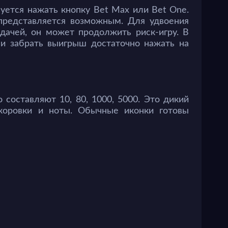
ется нажать кнопку Bet Max или Bet One.
 представляется возможным. Для удвоения
дачей, он может продолжить риск-игру. В
 и забрать выигрыш достаточно нажать на
составляют 10, 80, 1000, 5000. Это дикий
коровки и ноты. Обычные иконки готовы