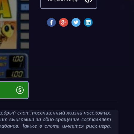
 щедрый слот, посвященный жизни насекомых.
ент выигрыша за одно вращение составляет
абанов. Также в слоте имеется риск-игра,