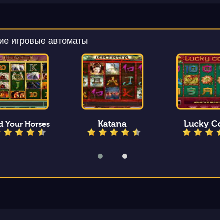
ие игровые автоматы
Katana
Lucky C
d Your Horses