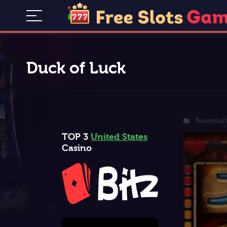
Duck of Luck
Novomati
TOP 3
United States
Casino