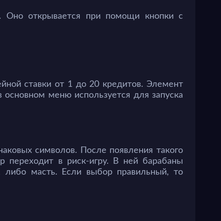
ю. Оно открывается при помощи кнопки с
ейной ставки от 1 до 20 кредитов. Элемент
 в основном меню используется для запуска
наковых символов. После появления такого
ер переходит в риск-игру. В ней барабаны
, либо масть. Если выбор правильный, то