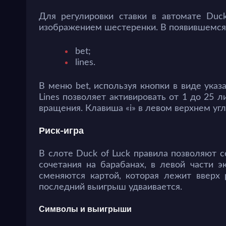
Для регулировки ставки в автомате Duc
изображением шестеренки. В появившемся 
bet;
lines.
В меню bet, используя кнопки в виде указ
Lines позволяет активировать от 1 до 25 
вращения. Клавиша «i» в левом верхнем уг
Риск-игра
В слоте Duck of Luck правила позволяют 
сочетания на барабанах, в левой части э
сменяются картой, которая лежит вверх 
последний выигрыш удваивается.
Символы и выигрыши