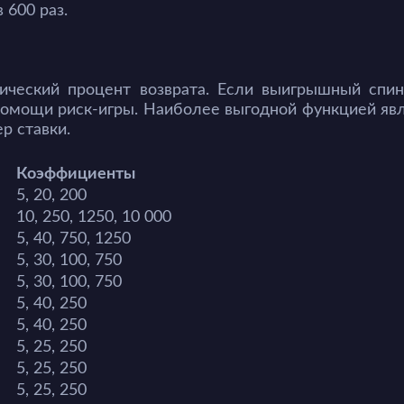
 600 раз.
ический процент возврата. Если выигрышный спи
помощи риск-игры. Наиболее выгодной функцией яв
р ставки.
Коэффициенты
5, 20, 200
10, 250, 1250, 10 000
5, 40, 750, 1250
5, 30, 100, 750
5, 30, 100, 750
5, 40, 250
5, 40, 250
5, 25, 250
5, 25, 250
5, 25, 250