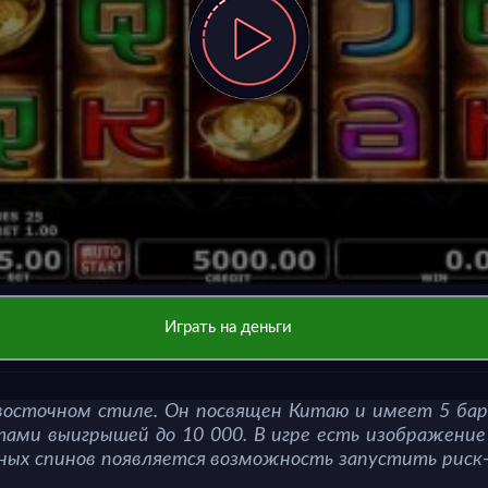
Играть на деньги
восточном стиле. Он посвящен Китаю и имеет 5 бар
ами выигрышей до 10 000. В игре есть изображение 
ных спинов появляется возможность запустить риск