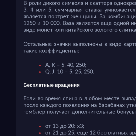
В роли дикого символа и скаттера одновр
3, 4 или 5, суммарная ставка умножаетс
является портрет женщины. За комбинации
1250 и 10 000. Ваза является еще одной ик
виде монет или китайского золотого слитк
Остальные значки выполнены в виде карт
такие коэффициенты:
A, K – 5, 40, 250;
Q, J, 10 – 5, 25, 250.
Бесплатные вращения
Если во время спина в любом месте выпад
после каждого появления на барабанах утк
гемблер получает дополнительные бонусы
от 13 до 20: х3;
от 21 до 25: еще 12 бесплатных в