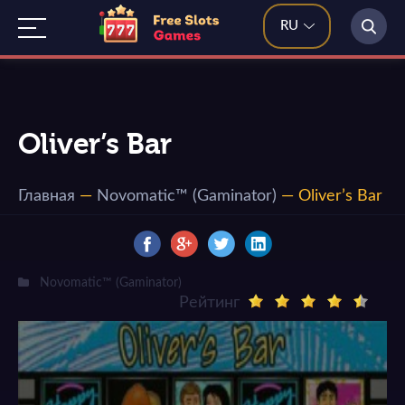
RU
Oliver’s Bar
Главная
—
Novomatic™ (Gaminator)
—
Oliver’s Bar
Novomatic™ (Gaminator)
Рейтинг