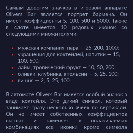
Самым дорогим значков в игровом аппарате
Olivers Bar является портрет бармена. Он
имеет коэффициенты 5, 100, 500 и 5000. Также
в слоте имеется 10 рядовых иконок со
следующими множителями:
мужская компания, пара — 25, 200, 1000;
украшения для коктейлей, напитки — 15,
100, 500;
лайм, тропический фрукт — 10, 50, 200;
оливки, клубника, апельсин — 5, 25, 100;
вишня — 2, 5, 25, 100.
В автомате Olivers Bar имеется особый значок в
виде коктейля. Это дикий символ, который
занимает сразу несколько ячеек по вертикали.
Он не имеет собственных коэффициентов
выплат и заменяет в оплачиваемых
комбинациях все иконки кроме символа