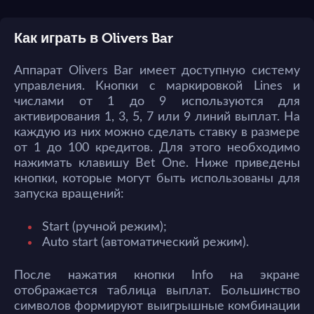
Как играть в Olivers Bar
Аппарат Olivers Bar имеет доступную систему
управления. Кнопки с маркировкой Lines и
числами от 1 до 9 используются для
активирования 1, 3, 5, 7 или 9 линий выплат. На
каждую из них можно сделать ставку в размере
от 1 до 100 кредитов. Для этого необходимо
нажимать клавишу Bet One. Ниже приведены
кнопки, которые могут быть использованы для
запуска вращений:
Start (ручной режим);
Auto start (автоматический режим).
После нажатия кнопки Info на экране
отображается таблица выплат. Большинство
символов формируют выигрышные комбинации