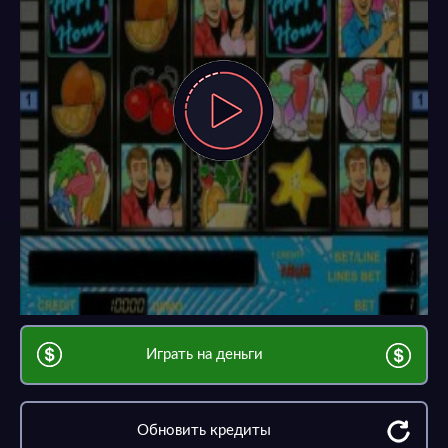
Играть на деньги
Обновить кредиты