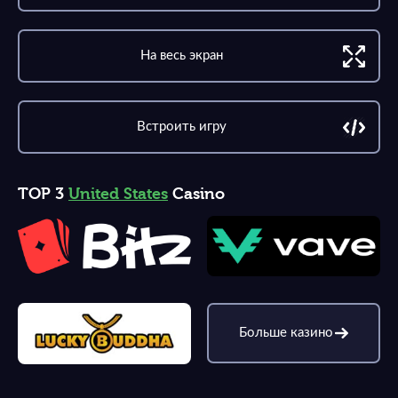
На весь экран
Встроить игру
TOP 3
United States
Casino
Больше казино