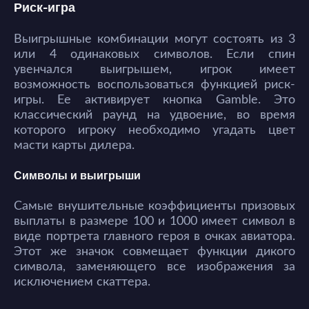
Риск-игра
Выигрышные комбинации могут состоять из 3
или 4 одинаковых символов. Если спин
увенчался выигрышем, игрок имеет
возможность воспользоваться функцией риск-
игры. Ее активирует кнопка Gamble. Это
классический раунд на удвоение, во время
которого игроку необходимо угадать цвет
масти карты дилера.
Символы и выигрыши
Самые внушительные коэффициенты призовых
выплаты в размере 100 и 1000 имеет символ в
виде портрета главного героя в очках авиатора.
Этот же значок совмещает функции дикого
символа, заменяющего все изображения за
исключением скаттера.