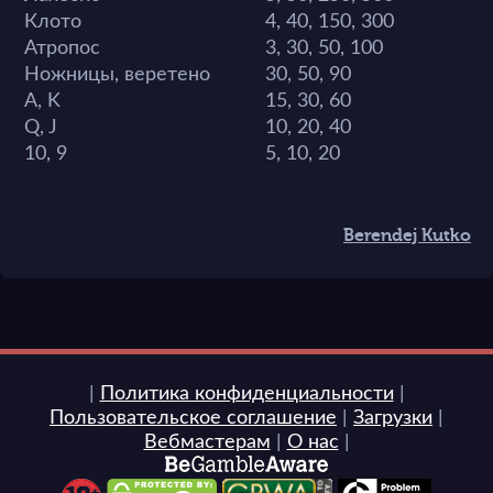
Клото
4, 40, 150, 300
Атропос
3, 30, 50, 100
Ножницы, веретено
30, 50, 90
A, K
15, 30, 60
Q, J
10, 20, 40
10, 9
5, 10, 20
Berendej Kutko
|
Политика конфиденциальности
|
Пользовательское соглашение
|
Загрузки
|
Вебмастерам
|
О нас
|