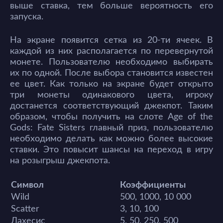
выше ставка, тем больше вероятность его
запуска.
На экране появится сетка из 20-ти ячеек. В
каждой из них располагается по перевернутой
монете. Пользователю необходимо выбирать
их по одной. После выбора становится известен
ее цвет. Как только на экране будет открыто
три монеты одинакового цвета, игроку
достанется соответствующий джекпот. Таким
образом, чтобы получить на слоте Age of the
Gods: Fate Sisters главный приз, пользователю
необходимо делать как можно более высокие
ставки. Это повысит шансы на переход в игру
на розыгрыш джекпота.
Символ
Коэффициенты
Wild
500, 1000, 10 000
Scatter
3, 10, 100
Лахесис
5, 50, 250, 500