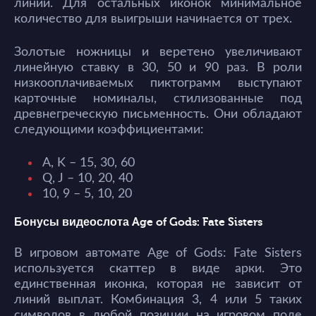
линии. Для остальных иконок минимальное
количество для выигрыши начинается от трех.
Золотые ножницы и веретено увеличивают
линейную ставку в 30, 50 и 90 раз. В роли
низкооплачиваемых пиктограмм выступают
карточные номиналы, стилизованные под
древнегреческую письменность. Они обладают
следующими коэффициентами:
A, K – 15, 30, 60
Q, J – 10, 20, 40
10, 9 – 5, 10, 20
Бонусы видеослота Age of Gods: Fate Sisters
В игровом автомате Age of Gods: Fate Sisters
используется скаттер в виде арки. Это
единственная иконка, которая не зависит от
линий выплат. Комбинация 3, 4 или 5 таких
символов в любой позиции на игровом поле