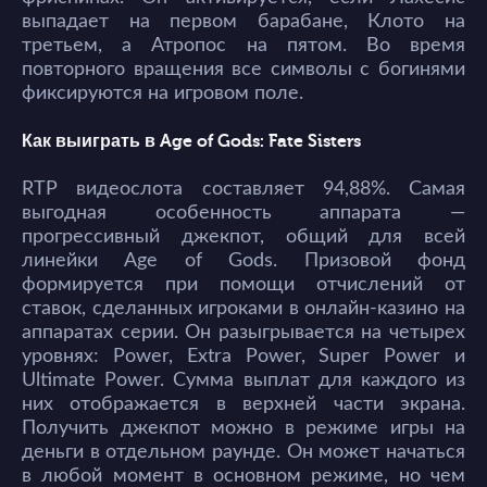
выпадает на первом барабане, Клото на
третьем, а Атропос на пятом. Во время
повторного вращения все символы с богинями
фиксируются на игровом поле.
Как выиграть в Age of Gods: Fate Sisters
RTP видеослота составляет 94,88%. Самая
выгодная особенность аппарата —
прогрессивный джекпот, общий для всей
линейки Age of Gods. Призовой фонд
формируется при помощи отчислений от
ставок, сделанных игроками в онлайн-казино на
аппаратах серии. Он разыгрывается на четырех
уровнях: Power, Extra Power, Super Power и
Ultimate Power. Сумма выплат для каждого из
них отображается в верхней части экрана.
Получить джекпот можно в режиме игры на
деньги в отдельном раунде. Он может начаться
в любой момент в основном режиме, но чем