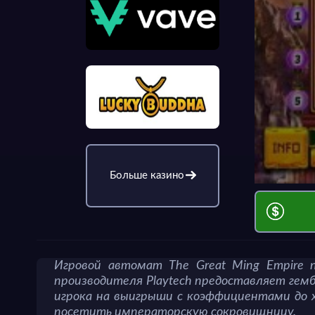
Больше казино
Игровой автомат The Great Ming Empire
производителя Playtech предоставляет гем
игрока на выигрыши с коэффициентами до 
посетить императорскую сокровищницу.