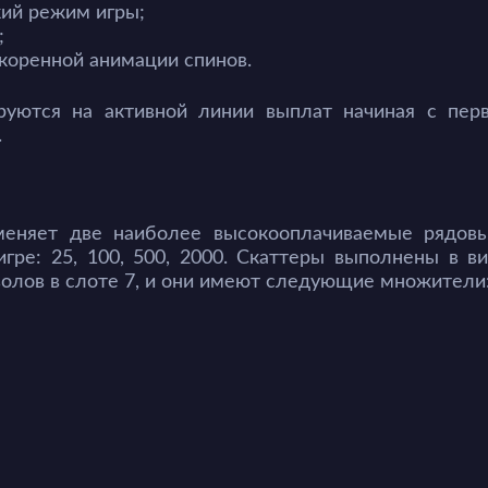
кий режим игры;
;
коренной анимации спинов.
ются на активной линии выплат начиная с перво
.
еняет две наиболее высокооплачиваемые рядовые
гре: 25, 100, 500, 2000. Скаттеры выполнены в ви
олов в слоте 7, и они имеют следующие множители