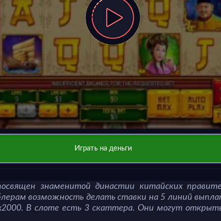
Играть на деньги
 посвящен знаменитой династии китайских правит
блерам возможность делать ставки на 5 линий выпла
х2000. В слоте есть 3 скаттера. Они могут открыть