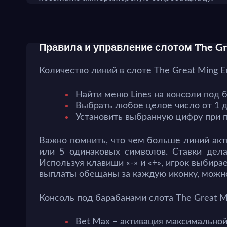
Правила и управление слотом The Gr
Количество линий в слоте The Great Ming E
Найти меню Lines на консоли под 
Выбрать любое целое число от 1 д
Установить выбранную цифру при п
Важно помнить, что чем больше линий акт
или 5 одинаковых символов. Ставки дела
Используя клавиши «-» и «+», игрок выбира
выплаты обещаны за каждую иконку, можно 
Консоль под барабанами слота The Great 
Bet Max – активация максимальной 