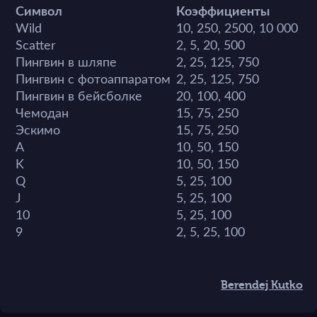
Символ
Коэффициенты
Wild
10, 250, 2500, 10 000
Scatter
2, 5, 20, 500
Пингвин в шляпе
2, 25, 125, 750
Пингвин с фотоаппаратом
2, 25, 125, 750
Пингвин в бейсболке
20, 100, 400
Чемодан
15, 75, 250
Эскимо
15, 75, 250
A
10, 50, 150
K
10, 50, 150
Q
5, 25, 100
J
5, 25, 100
10
5, 25, 100
9
2, 5, 25, 100
Berendej Kutko