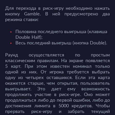
Для перехода в риск-игру необходимо нажать
кнопку Gamble. В ней предусмотрено два
режима ставки:
Половина последнего выигрыша (клавиша
Double Half);
Весь последний выигрыш (кнопка Double).
Раунд осуществляется по простым
классическим правилам. На экране появляется
5 карт. При этом известен номинал только
одной из них. От игрока требуется выбрать
одну из четырех оставшихся. Если эта карта
окажется старше, чем открытая, пользователь
выигрывает. Это дает ему возможность
продолжить участие в риск-игре. Оно может
продолжаться либо до первой ошибки, либо до
достижения лимита в 5000 кредитов. Чтобы
прервать риск-игру и забрать текущий