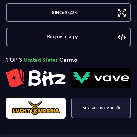
На весь экран
Встроить игру
TOP 3
United States
Casino
Больше казино