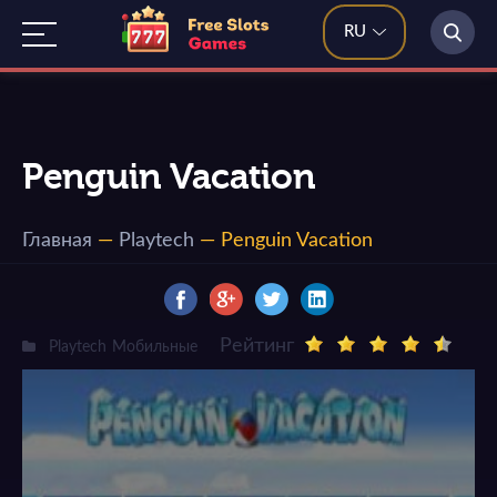
RU
Penguin Vacation
Главная
—
Playtech
—
Penguin Vacation
Рейтинг
Playtech
Мобильные