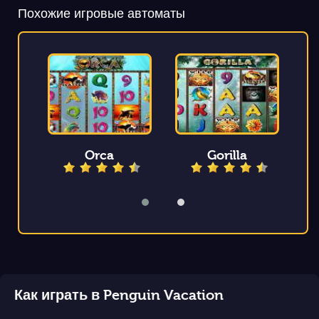
Похожие игровые автоматы
Orca
Gorilla
Gry
Как играть в Penguin Vacation