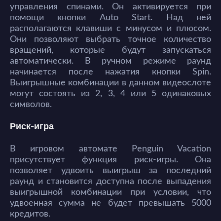
управления спинами. Он активируется при
помощи кнопки Auto Start. Над ней
располагаются клавиши с минусом и плюсом.
Они позволяют выбрать точное количество
вращений, которые будут запускаться
автоматически. В ручном режиме раунд
начинается после нажатия кнопки Spin.
Выигрышные комбинации в данном видеослоте
могут состоять из 2, 3, 4 или 5 одинаковых
символов.
Риск-игра
В игровом автомате Penguin Vacation
присутствует функция риск-игры. Она
позволяет удвоить выигрыш за последний
раунд и становится доступна после выпадения
выигрышной комбинации при условии, что
удвоенная сумма не будет превышать 5000
кредитов.