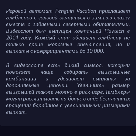
Игровой автомат Penguin Vacation приглашает
гемблеров с головой окунуться в зимнюю сказку
вместе с забавными северными обитателями.
Видеослот был выпущен компанией Playtech в
2014 году. Каждый спин обещает гемблеру не
только яркие морозные впечатления, но и
выплаты с коэффициентами до 10 000.
В видеослоте есть дикий символ, который
помогает чаще собирать выигрышные
комбинации и удваивает выплаты за
дополняемые цепочки. Увеличить размер
выигрышей также можно в риск-игре. Гемблеры
могут рассчитывать на бонус в виде бесплатных
вращений барабанов с увеличенными размерами
выплат.