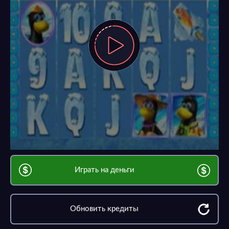
Играть на деньги
Обновить кредиты