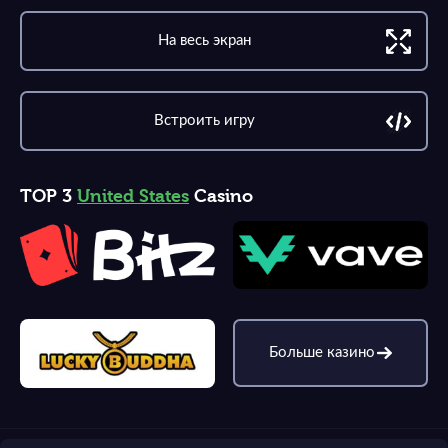
На весь экран
Встроить игру
TOP 3
United States
Casino
Больше казино