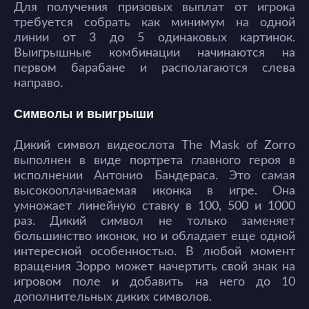
Для получения призовых выплат от игрока
требуется собрать как минимум на одной
линии от 3 до 5 одинаковых картинок.
Выигрышные комбинации начинаются на
первом барабане и располагаются слева
направо.
Символы и выигрыши
Дикий символ видеослота The Mask of Zorro
выполнен в виде портрета главного героя в
исполнении Антонио Бандераса. Это самая
высокооплачиваемая иконка в игре. Она
умножает линейную ставку в 100, 500 и 1000
раз. Дикий символ не только заменяет
большинство иконок, но и обладает еще одной
интересной особенностью. В любой момент
вращения Зорро может начертить свой знак на
игровом поле и добавить на него до 10
дополнительных диких символов.