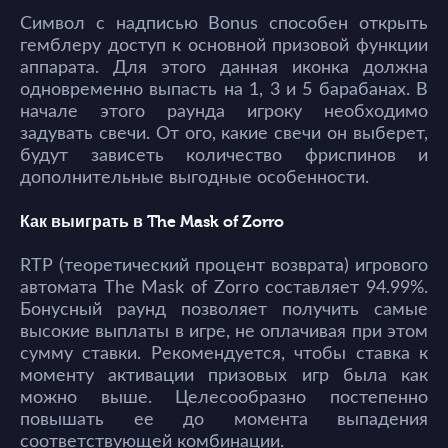
Символ с надписью Bonus способен открыть
гемблеру доступ к основной призовой функции
аппарата. Для этого данная иконка должна
одновременно выпасть на 1, 3 и 5 барабанах. В
начале этого раунда игроку необходимо
задувать свечи. От ого, какие свечи он выберет,
будут зависеть количество фриспинов и
дополнительные выгодные особенности.
Как выиграть в The Mask of Zorro
RTP (теоретический процент возврата) игрового
автомата The Mask of Zorro составляет 94.99%.
Бонусный раунд позволяет получить самые
высокие выплаты в игре, не оплачивая при этом
сумму ставки. Рекомендуется, чтобы ставка к
моменту активации призовых игр была как
можно выше. Целесообразно постепенно
повышать ее до момента выпадения
соответствующей комбинации.