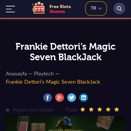
TR
Frankie Dettori’s Magic
Seven BlackJack
Anasayfa
—
Playtech
—
Frankie Dettori’s Magic Seven BlackJack
Puan
Playtech
Kart Oyunları