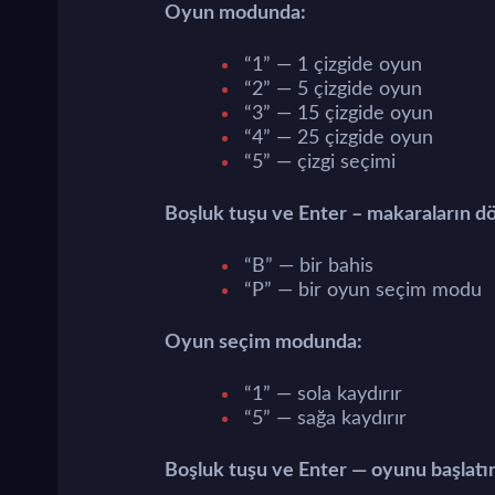
Oyun modunda:
“1” — 1 çizgide oyun
“2” — 5 çizgide oyun
“3” — 15 çizgide oyun
“4” — 25 çizgide oyun
“5” — çizgi seçimi
Boşluk tuşu ve Enter – makaraların dö
“B” — bir bahis
“P” — bir oyun seçim modu
Oyun seçim modunda:
“1” — sola kaydırır
“5” — sağa kaydırır
Boşluk tuşu ve Enter — oyunu başlatı