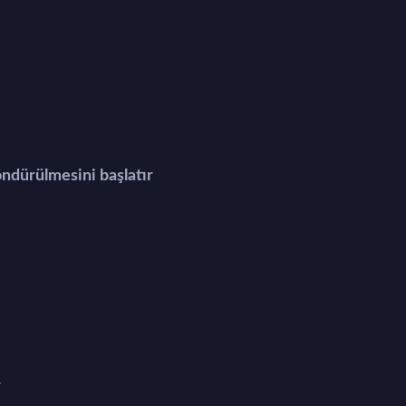
ndürülmesini başlatır
r