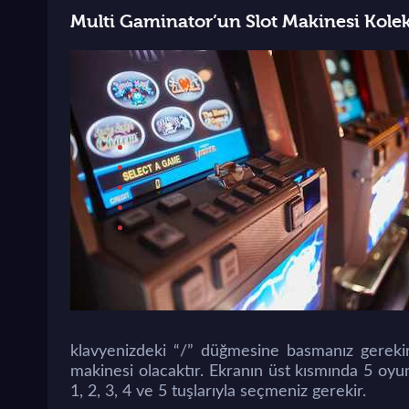
Multi Gaminator’un Slot Makinesi Kole
klavyenizdeki “/” düğmesine basmanız gerekir.
makinesi olacaktır. Ekranın üst kısmında 5 oy
1, 2, 3, 4 ve 5 tuşlarıyla seçmeniz gerekir.