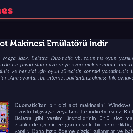
ot Makinesi Emülatörü İndir
 Mega Jack, Belatra, Duomatic vb. tanınmış oyun yazılım ü
yüklü ise favori slotunuzu veya oyun makinelerinin tüm kol
leminin ve her slot için oyun sürecinin sonraki yönetiminin
n. Ana avantajı, bir internet bağlantınız olmasa bile oynay
Duomatiс’ten bir dizi slot makinesini, Windows i
dizüstü bilgisayar veya tablette indirebilirsiniz. Bu
Belatra gibi yazılım üreticilerinin ünlü slot 
grafiklerle ilgilidir ve görünüşteki bir benzerliktir
yapılır. Daha fazla ödeme çizgisi kullanırlar ve bah