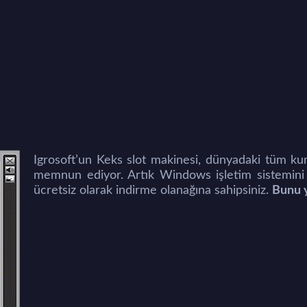
Igrosoft’un Keks slot makinesi, dünyadaki tüm ku
memnun ediyor. Artık Windows işletim sistemini ça
ücretsiz olarak indirme olanağına sahipsiniz.
Bunu y