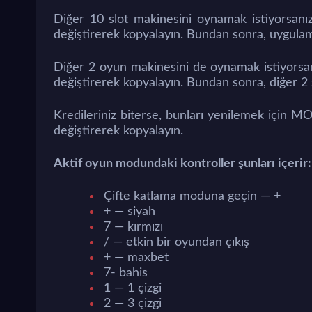
Diğer 10 slot makinesini oynamak istiyorsan
değiştirerek kopyalayın. Bundan sonra, uygulam
Diğer 2 oyun makinesini de oynamak istiyorsa
değiştirerek kopyalayın. Bundan sonra, diğer 
Kredileriniz biterse, bunları yenilemek için 
değiştirerek kopyalayın.
Aktif oyun modundaki kontroller şunları içerir:
Çifte katlama moduna geçin — +
+ — siyah
7 — kırmızı
/ — etkin bir oyundan çıkış
+ — maxbet
7- bahis
1 — 1 çizgi
2 — 3 çizgi