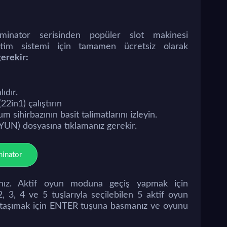
inator serisinden popüler slot makinesi
tim sistemi için tamamen ücretsiz olarak
erekir:
ıdır.
2in1) çalıştırın
ihirbazının basit talimatlarını izleyin.
N) dosyasına tıklamanız gerekir.
minator
ınız. Aktif oyun moduna geçiş yapmak için
 3, 4 ve 5 tuşlarıyla seçilebilen 5 aktif oyun
na taşımak için ENTER tuşuna basmanız ve oyunu