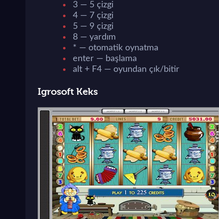
3 — 5 çizgi
4 — 7 çizgi
5 — 9 çizgi
8 — yardım
* — otomatik oynatma
enter — başlama
alt + F4 — oyundan çık/bitir
Igrosoft Keks