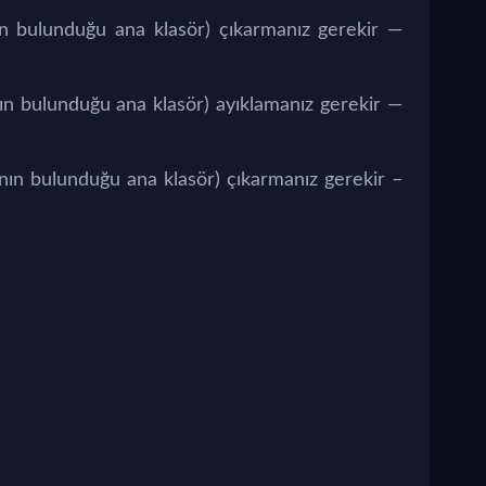
n bulunduğu ana klasör) çıkarmanız gerekir —
n bulunduğu ana klasör) ayıklamanız gerekir —
nın bulunduğu ana klasör) çıkarmanız gerekir –