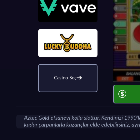
Casino Seç
Aztec Gold efsanevi kollu slottur. Kendinizi 1990
kadar çarpanlarla kazançlar elde edebilirsiniz, ayr