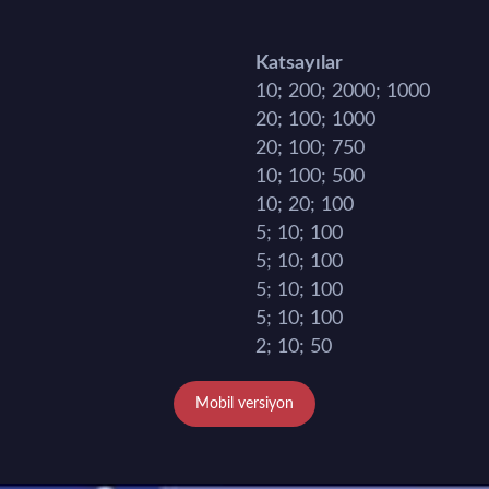
Katsayılar
10; 200; 2000; 1000
20; 100; 1000
20; 100; 750
10; 100; 500
10; 20; 100
5; 10; 100
5; 10; 100
5; 10; 100
5; 10; 100
2; 10; 50
Mobil versiyon