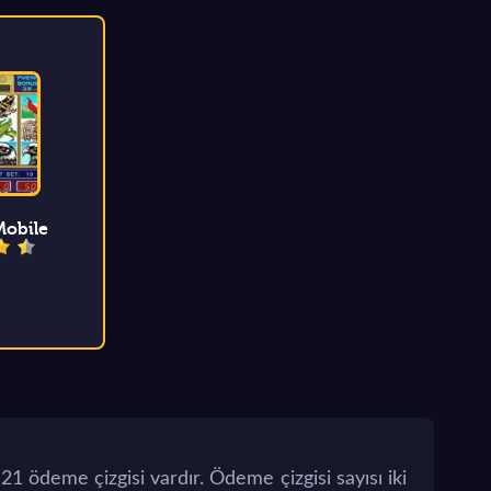
Aztec Treasure
Mobile
 ödeme çizgisi vardır. Ödeme çizgisi sayısı iki