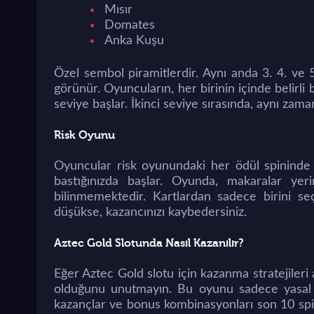
Mısır
Domates
Anka Kuşu
Özel sembol piramitlerdir. Aynı anda 3. 4. ve
görünür. Oyuncuların, her birinin içinde belirli 
seviye başlar. İkinci seviye sırasında, aynı zama
Risk Oyunu
Oyuncular risk oyunundaki her ödül spininde 
bastığınızda başlar. Oyunda, makaralar yer
bilinmemektedir. Kartlardan sadece birini se
düşükse, kazancınızı kaybedersiniz.
Aztec Gold Slotunda Nasıl Kazanılır?
Eğer Aztec Gold slotu için kazanma stratejileri
olduğunu unutmayın. Bu oyunu sadece yasal bi
kazançlar ve bonus kombinasyonları son 10 spin