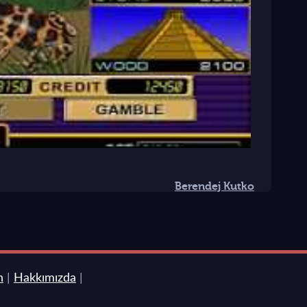
Berendej Kutko
n
|
Hakkımızda
|