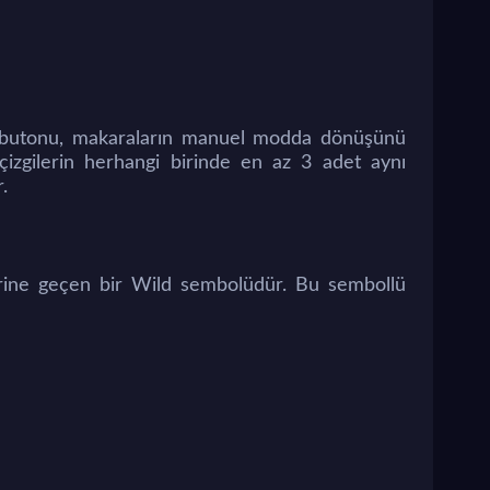
rt” butonu, makaraların manuel modda dönüşünü
 çizgilerin herhangi birinde en az 3 adet aynı
.
rine geçen bir Wild sembolüdür. Bu sembollü