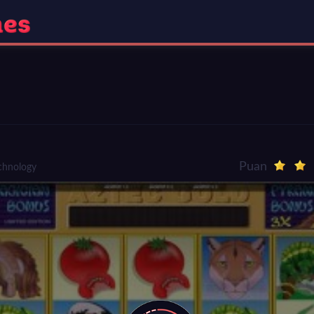
Puan
chnology