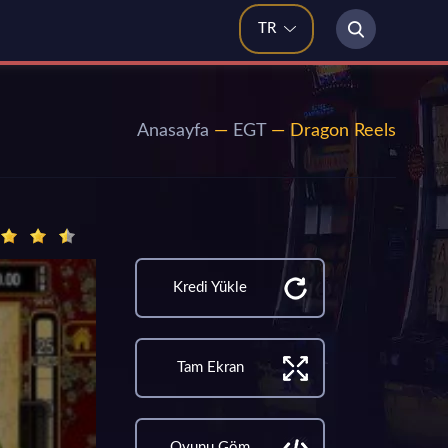
TR
Anasayfa
—
EGT
—
Dragon Reels
Kredi Yükle
Tam Ekran
Oyunu Göm