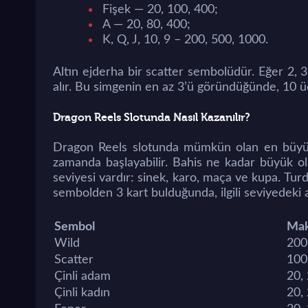
Fişek — 20, 100, 400;
A — 20, 80, 400;
K, Q, J, 10, 9 – 200, 500, 1000.
Altın ejderha bir scatter sembolüdür. Eğer 2, 
alır. Bu simgenin en az 3’ü göründüğünde, 10 ücr
Dragon Reels Slotunda Nasıl Kazanılır?
Dragon Reels slotunda mümkün olan en büyük 
zamanda başlayabilir. Bahis ne kadar büyük ol
seviyesi vardır: sinek, karo, maça ve kupa. Turd
sembolden 3 kart bulduğunda, ilgili seviyedeki ar
Sembol
Mak
Wild
200
Scatter
100
Çinli adam
20,
Çinli kadın
20,