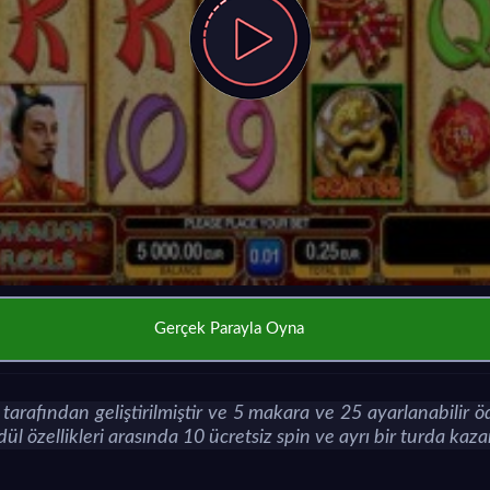
Gerçek Parayla Oyna
tarafından geliştirilmiştir ve 5 makara ve 25 ayarlanabilir ö
 özellikleri arasında 10 ücretsiz spin ve ayrı bir turda kaza