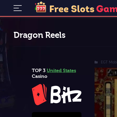
Dragon Reels
EGT
Mobil
TOP 3
United States
Casino