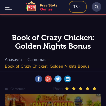
TR
Book of Crazy Chicken:
Golden Nights Bonus
Anasayfa
—
Gamomat
—
Book of Crazy Chicken: Golden Nights Bonus
Puan
Gamomat