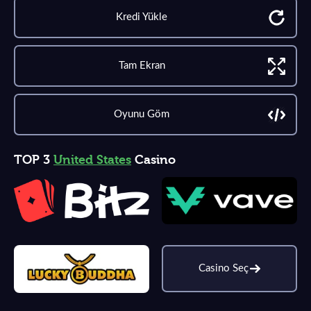
Kredi Yükle
Tam Ekran
Oyunu Göm
TOP 3
United States
Casino
Casino Seç