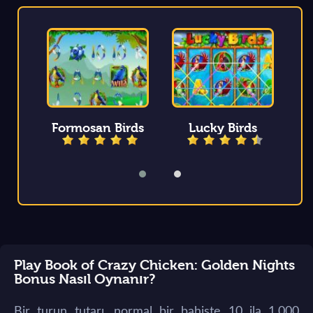
Formosan Birds
Lucky Birds
Play Book of Crazy Chicken: Golden Nights
Bonus Nasıl Oynanır?
Bir turun tutarı, normal bir bahiste 10 ila 1.000