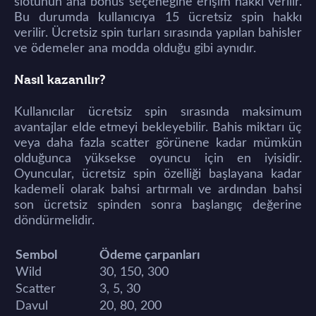
slotunun ana bonus seçeneğine erişim hakkı verilir.
Bu durumda kullanıcıya 15 ücretsiz spin hakkı
verilir. Ücretsiz spin turları sırasında yapılan bahisler
ve ödemeler ana modda olduğu gibi aynıdır.
Nasıl kazanılır?
Kullanıcılar ücretsiz spin sırasında maksimum
avantajlar elde etmeyi bekleyebilir. Bahis miktarı üç
veya daha fazla scatter görünene kadar mümkün
olduğunca yüksekse oyuncu için en iyisidir.
Oyuncular, ücretsiz spin özelliği başlayana kadar
kademeli olarak bahsi artırmalı ve ardından bahsi
son ücretsiz spinden sonra başlangıç değerine
döndürmelidir.
Sembol
Ödeme çarpanları
Wild
30, 150, 300
Scatter
3, 5, 30
Davul
20, 80, 200