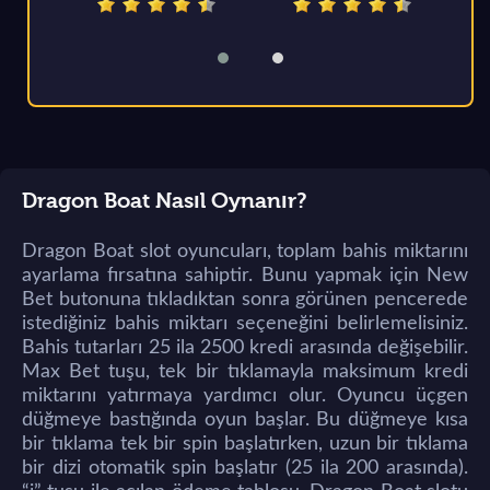
Dragon Boat Nasıl Oynanır?
Dragon Boat slot oyuncuları, toplam bahis miktarını
ayarlama fırsatına sahiptir. Bunu yapmak için New
Bet butonuna tıkladıktan sonra görünen pencerede
istediğiniz bahis miktarı seçeneğini belirlemelisiniz.
Bahis tutarları 25 ila 2500 kredi arasında değişebilir.
Max Bet tuşu, tek bir tıklamayla maksimum kredi
miktarını yatırmaya yardımcı olur. Oyuncu üçgen
düğmeye bastığında oyun başlar. Bu düğmeye kısa
bir tıklama tek bir spin başlatırken, uzun bir tıklama
bir dizi otomatik spin başlatır (25 ila 200 arasında).