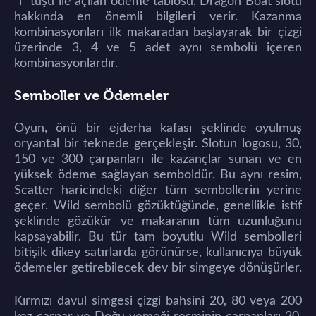
“i” tuşu ile açılan ödeme tablosu, Dragon Boat slotu
hakkında en önemli bilgileri verir. Kazanma
kombinasyonları ilk makaradan başlayarak bir çizgi
üzerinde 3, 4 ve 5 adet aynı sembolü içeren
kombinasyonlardır.
Semboller ve Ödemeler
Oyun, önü bir ejderha kafası şeklinde oyulmuş
oryantal bir teknede gerçekleşir. Slotun logosu, 30,
150 ve 300 çarpanları ile kazançlar sunan ve en
yüksek ödeme sağlayan semboldür. Bu aynı resim,
Scatter haricindeki diğer tüm sembollerin yerine
geçer. Wild sembolü gözüktüğünde, genellikle istif
şeklinde gözükür ve makaranın tüm uzunluğunu
kapsayabilir. Bu tür tam boyutlu Wild sembolleri
bitişik dikey satırlarda görünürse, kullanıcıya büyük
ödemeler getirebilecek dev bir simgeye dönüşürler.
Kırmızı davul simgesi çizgi bahsini 20, 80 veya 200