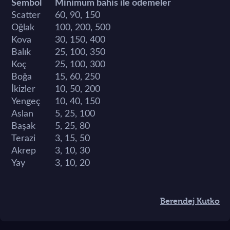
Sembol
Minimum bahis ile ödemeler
Scatter
60, 90, 150
Oğlak
100, 200, 500
Kova
30, 150, 400
Balık
25, 100, 350
Koç
25, 100, 300
Boğa
15, 60, 250
İkizler
10, 50, 200
Yengeç
10, 40, 150
Aslan
5, 25, 100
Başak
5, 25, 80
Terazi
3, 15, 50
Akrep
3, 10, 30
Yay
3, 10, 20
Berendej Kutko