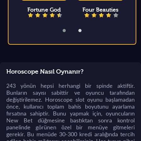
Fortune God
Four Beauties
Go
Horoscope Nasıl Oynanır?
243 yönün hepsi herhangi bir spinde aktiftir.
Bunların sayısı sabittir ve oyuncu tarafından
değiştirilemez. Horoscope slot oyunu başlamadan
önce, kullanıcı toplam bahis boyutunu ayarlama
fırsatına sahiptir. Bunu yapmak için, oyuncuların
New Bet düğmesine bastıktan sonra kontrol
panelinde görünen özel bir menüye gitmeleri
gerekir. Bu menüde 30-300 kredi aralığında tercih