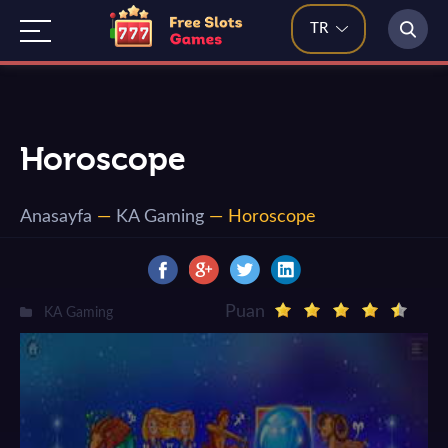
TR
Horoscope
Anasayfa
—
KA Gaming
—
Horoscope
Puan
KA Gaming